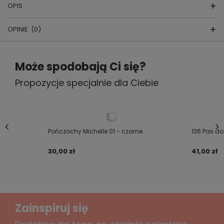
OPIS
OPINIE
(0)
POŃCZOCHY MATILDE
Napisz swoją opinię
Może spodobają Ci się?
PRODUKT POLSKI NIE CHIŃSKI !!!
Propozycje specjalnie dla Ciebie
Twoja ocena:
NAJWYŻSZA JAKOŚĆ !!!
5/5
Treść twojej opinii
Pończochy Michelle 01 - czarne
136 Pas do
producent:
GATTA
kraj produkcji:
POLSKA
30,00 zł
41,00 zł
grubość: 20
den
Dodaj własne zdjęcie produktu:
kolor:
beige, bianco, daino, grafit,nero
Zainspiruj się