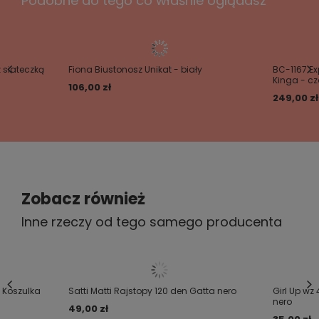
Podobne do tego co właśnie oglądasz
Twoje imię
Pończochy damskie samonośne z lycry, grubość
20 den. Ozdobione wyhaftowanym szwem i
koronką na silikonie.
Twój email
 siateczką
Fiona Biustonosz Unikat - biały
BC-1167 Ex
Kinga - cz
106,00 zł
249,00 zł
Wyślij opinię
POŃCZOCHY
TE SPRAWIĄ ŻE POCZUJESZ SIĘ
WYJĄTKOWA !!!!
Zobacz również
Inne rzeczy od tego samego producenta
Pończochy(WYMIARY OSOBY NA KTÓRĄ POWINNY
PASOWAĆ POŃCZOCHY)
rozmiar: 1-2 3-4
 Koszulka
Satti Matti Rajstopy 120 den Gatta nero
Girl Up wz
nero
49,00 zł
XS/S M/L