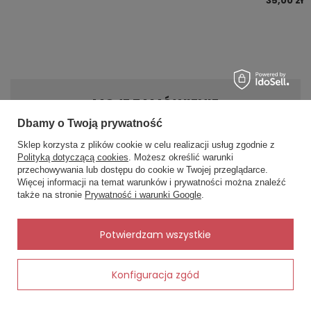
35,00 zł
Długość stopy
23-25, 26-28
Wysokość krocza
70-74, 78-82
Obwód uda
58-62 ,64-68
MOJE ZAMÓWIENIE
Dbamy o Twoją prywatność
Status zamówienia
Sklep korzysta z plików cookie w celu realizacji usług zgodnie z
Polityką dotyczącą cookies
. Możesz określić warunki
Śledzenie przesyłki
przechowywania lub dostępu do cookie w Twojej przeglądarce.
×
✨ Asystent zakupowy
Chcę zareklamować produkt
Więcej informacji na temat warunków i prywatności można znaleźć
Napisz czego szukasz — pokażę
także na stronie
Prywatność i warunki Google
.
gotowe propozycje.
Chcę zwrócić produkt
Kontakt
✨
AI
Potwierdzam wszystkie
Konfiguracja zgód
Dodaj do koszyka
MOJE KONTO