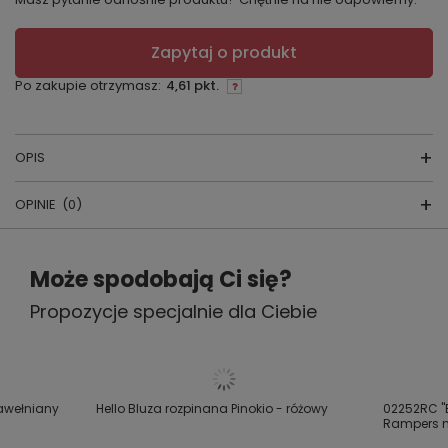
Zapytaj o produkt
Po zakupie otrzymasz:
4,61 pkt.
OPIS
OPINIE
(0)
ZABAWKA PISZCZEK
Napisz swoją opinię
Kolorowe i piszczące zwierzątko sprawia, że Twoje
Może spodobają Ci się?
dziecko może się bawić także w wannie.
Propozycje specjalnie dla Ciebie
Twoja ocena:
Wiek: 0m+
5/5
Kolor wybierany losowo. Rozmiar: 11cm
Wielkość i kształt zabawki dostosowany jest do małej
Treść twojej opinii
rączki dziecka.
awełniany
Hello Bluza rozpinana Pinokio - różowy
02252RC "
Rampers 
Rozwijają zręczność dziecka poprzez nabieranie i