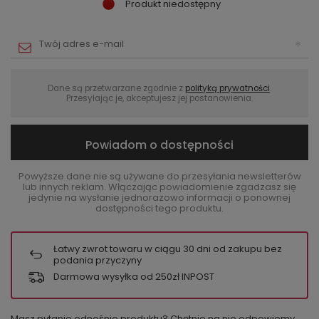
Produkt niedostępny
Dane są przetwarzane zgodnie z
polityką prywatności
.
Przesyłając je, akceptujesz jej postanowienia.
Powiadom o dostępności
Powyższe dane nie są używane do przesyłania newsletterów
lub innych reklam. Włączając powiadomienie zgadzasz się
jedynie na wysłanie jednorazowo informacji o ponownej
dostępności tego produktu.
Łatwy zwrot towaru w ciągu
30
dni od zakupu bez
podania przyczyny
Darmowa wysyłka od 250zł INPOST
Masz pytanie odnośnie produktu? Chętnie na nie odpowiemy.