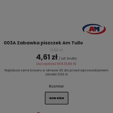
003A Zabawka piszczek Am Tullo
11,50 zł
4,61 zł
/
szt.
brutto
Oszczędzasz
60
% (
6,89 zł
).
Najniższa cena towaru w okresie 30 dni przed wprowadzeniem
obniżki
11,50 zł
Rozmiar
one size