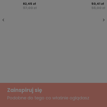
82,45 zł
wyciskanie wody,
50,41 zł
97,00 zł
56,00 zł
Różnorodna kolorystyka i kształty zachęcają do
zabawy.
Dodaj własne zdjęcie produktu:
Zabawki Tullo są bezpieczne:
Ręcznie malowane nietoksycznymi farbami,
nieszkodliwymi dla dziecka.
Twoje imię
Wykonane są całkowicie w Polsce z najwyższej
jakość atestowanych surowców.
Twój email
Nie zawierają ftalanów, BPA, metali ciężkich.
Wyślij opinię
Zainspiruj się
Podobne do tego co właśnie oglądasz