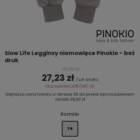
Slow Life Legginsy niemowlęce Pinokio - beż
druk
38,90 zł
27,23 zł
/
szt.
brutto
Oszczędzasz
30
% (
11,67 zł
).
Najniższa cena towaru w okresie 30 dni przed wprowadzeniem
obniżki
38,90 zł
Rozmiar
74