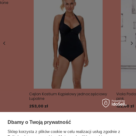
elone
Cejlon Kostium Kąpielowy jednoczęściowy
Viola Podo
Lupoline
pink
253,00 zł
122,00 zł
Dbamy o Twoją prywatność
Sklep korzysta z plików cookie w celu realizacji usług zgodnie z