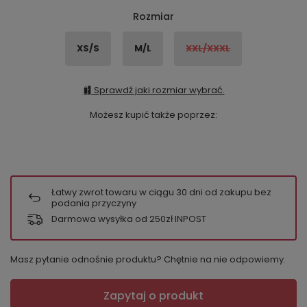
Rozmiar
XS/S
M/L
XXL/XXXL
Sprawdź jaki rozmiar wybrać.
Możesz kupić także poprzez:
Łatwy zwrot towaru w ciągu
30
dni od zakupu bez
podania przyczyny
Darmowa wysyłka od 250zł INPOST
Masz pytanie odnośnie produktu? Chętnie na nie odpowiemy.
Zapytaj o produkt