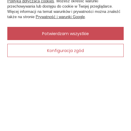
Polityką dotyczącą cookies
. Możesz określić warunki
Zobacz również
przechowywania lub dostępu do cookie w Twojej przeglądarce.
×
✨ Asystent zakupowy
Więcej informacji na temat warunków i prywatności można znaleźć
Napisz czego szukasz — pokażę
Inne rzeczy od tego samego producenta
także na stronie
Prywatność i warunki Google
.
gotowe propozycje.
✨
AI
Potwierdzam wszystkie
zęściowy
Konfiguracja zgód
Dodaj do koszyka