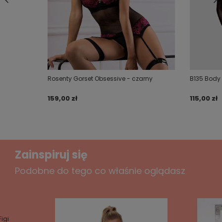
Twoje imię
Twój email
Rosenty Gorset Obsessive - czarny
B135 Body 
Wyślij opinię
159,00 zł
115,00 zł
Zainspiruj się
Podobne do tego co właśnie oglądasz
igi