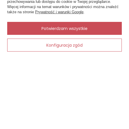
141,00 zł
przechowywania lub dostępu do cookie w Twojej przeglądarce.
×
odpinany
✨ Asystent zakupowy
Więcej informacji na temat warunków i prywatności można znaleźć
Napisz czego szukasz — pokażę
171,00 zł
także na stronie
Prywatność i warunki Google
.
gotowe propozycje.
✨
AI
Potwierdzam wszystkie
Zobacz również
Konfiguracja zgód
Dodaj do koszyka
Inne rzeczy od tego samego producenta
Oszczędzasz
Oszczędz
19,20 zł
37,80 z
ługim