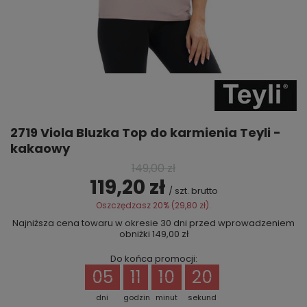
2719 Viola Bluzka Top do karmienia Teyli -
kakaowy
149,00 zł
119,20 zł
/
szt.
brutto
Oszczędzasz
20%
(
29,80 zł
).
Najniższa cena towaru w okresie 30 dni przed wprowadzeniem
obniżki
149,00 zł
Do końca promocji:
05
11
10
19
dni
godzin
minut
sekund