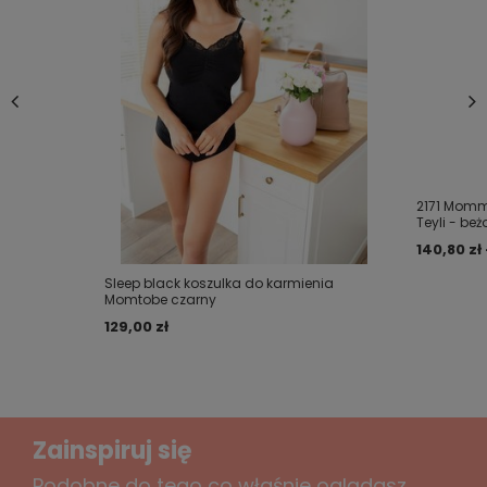
Dodaj własne zdjęcie produktu:
Twoje imię
2171 Momm
Teyli - be
Twój email
140,80 zł 
Sleep black koszulka do karmienia
Momtobe czarny
Wyślij opinię
129,00 zł
Zainspiruj się
Podobne do tego co właśnie oglądasz