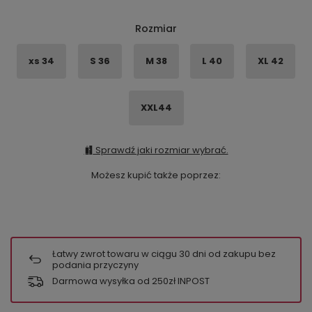
Rozmiar
xs 34
S 36
M 38
L 40
XL 42
XXL44
Sprawdź jaki rozmiar wybrać.
Możesz kupić także poprzez:
Łatwy zwrot towaru w ciągu
30
dni od zakupu bez
podania przyczyny
Darmowa wysyłka od 250zł INPOST