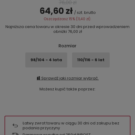
76,00 zł
64,60 zł
/
szt.
brutto
Oszczędzasz
15%
(
11,40 zł
).
Najniższa cena towaru w okresie 30 dni przed wprowadzeniem
obniżki
76,00 zł
Rozmiar
98/104 - 4 lata
110/116 - 6 lat
Sprawdź jaki rozmiar wybrać.
Możesz kupić także poprzez:
Łatwy zwrot towaru w ciągu
30
dni od zakupu bez
podania przyczyny
Darmowa wysyłka od 250zł INPOST