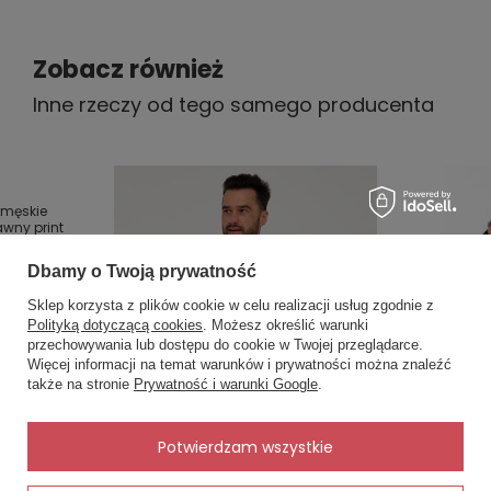
Zobacz również
Inne rzeczy od tego samego producenta
 męskie
wny print
Dbamy o Twoją prywatność
Sklep korzysta z plików cookie w celu realizacji usług zgodnie z
Polityką dotyczącą cookies
. Możesz określić warunki
przechowywania lub dostępu do cookie w Twojej przeglądarce.
×
✨ Asystent zakupowy
Więcej informacji na temat warunków i prywatności można znaleźć
Napisz czego szukasz — pokażę
także na stronie
Prywatność i warunki Google
.
gotowe propozycje.
✨
AI
Potwierdzam wszystkie