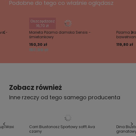
. Dzięki doskonałej konstrukcji zapewnia
Podobne do tego co właśnie oglądasz
stabilne podtrzymanie biustu nawet podczas
Twoje imię
wytężonego ruch.
Oszczędzasz
Twój email
16,70 zł
va -
Marieta Piżama damska Sensis -
Piżama da
śmietankowy
bawełniana
Wyślij opinię
150,30 zł
119,80 zł
167,00 zł
Zobacz również
Inne rzeczy od tego samego producenta
cup Maxi
Carri Biustonosz Sportowy sofft Ava
Dina Biust
czarny
granatow