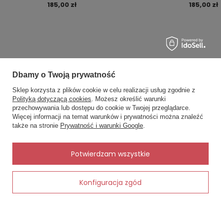
185,00 zł
185,00 zł
Dbamy o Twoją prywatność
MOJE ZAMÓWIENIE
Sklep korzysta z plików cookie w celu realizacji usług zgodnie z
Polityką dotyczącą cookies
. Możesz określić warunki
×
📏 Pomóc dobrać
Status zamówienia
przechowywania lub dostępu do cookie w Twojej przeglądarce.
rozmiar?
Śledzenie przesyłki
Więcej informacji na temat warunków i prywatności można znaleźć
Podaj obwód pod biustem i w
także na stronie
Prywatność i warunki Google
.
biuście, a dobiorę rozmiar.
Chcę zareklamować produkt
Chcę zwrócić produkt
✨
AI
Potwierdzam wszystkie
Kontakt
Konfiguracja zgód
Dodaj do koszyka
MOJE KONTO