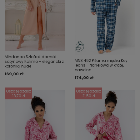
Mindanao Szlafrok damski
MNS 492 Piżama męska Key
satynowy Kalimo – elegancki z
jeans – flanelowa w kratę,
koronką, nude
bawełna
169,00 zł
174,00 zł
Oszczędzasz
Oszczędzasz
18,70 zł
21,50 zł