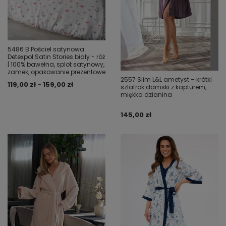
5486 B Pościel satynowa
Detexpol Satin Stories biały - róż
| 100% bawełna, splot satynowy,
zamek, opakowanie prezentowe
2557 Slim L&L ametyst – krótki
119,00 zł - 159,00 zł
szlafrok damski z kapturem,
miękka dzianina
145,00 zł