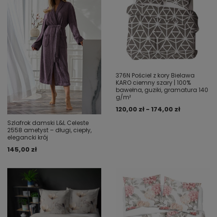
376N Pościel z kory Bielawa
KARO ciemny szary | 100%
bawełna, guziki, gramatura 140
g/m²
120,00 zł - 174,00 zł
Szlafrok damski L&L Celeste
2558 ametyst – długi, ciepły,
elegancki krój
145,00 zł