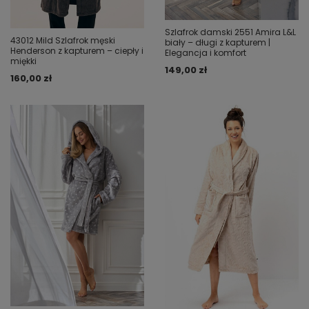
Szlafrok damski 2551 Amira L&L
43012 Mild Szlafrok męski
biały – długi z kapturem |
Henderson z kapturem – ciepły i
Elegancja i komfort
miękki
149,00 zł
160,00 zł