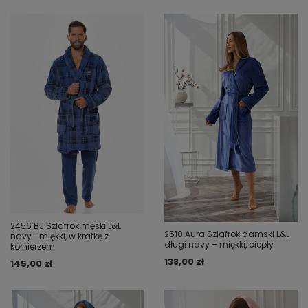
2456 BJ Szlafrok męski L&L
2510 Aura Szlafrok damski L&L
navy– miękki, w kratkę z
długi navy – miękki, ciepły
kołnierzem
138,00 zł
145,00 zł