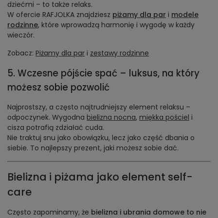
dziećmi – to także relaks.
W ofercie RAFJOLKA znajdziesz
piżamy dla par
i
modele
rodzinne
, które wprowadzą harmonię i wygodę w każdy
wieczór.
Zobacz:
Piżamy dla par
i
zestawy rodzinne
5. Wczesne pójście spać – luksus, na który
możesz sobie pozwolić
Najprostszy, a często najtrudniejszy element relaksu –
odpoczynek. Wygodna
bielizna nocna
,
miękka pościel
i
cisza potrafią zdziałać cuda.
Nie traktuj snu jako obowiązku, lecz jako część dbania o
siebie. To najlepszy prezent, jaki możesz sobie dać.
Bielizna i piżama jako element self-
care
Często zapominamy, że
bielizna i ubrania domowe to nie