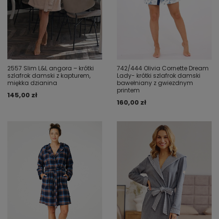
2557 Slim L&L angora – krótki
742/444 Olivia Cornette Dream
szlafrok damski z kapturem,
Lady- krótki szlafrok damski
miękka dzianina
bawełniany z gwiezdnym
printem
145,00 zł
160,00 zł