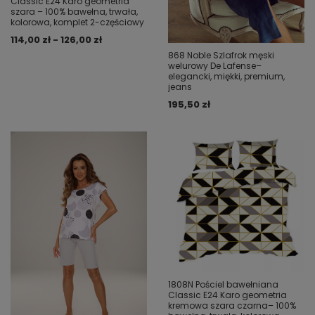
Classic E24 Karo geometria
szara – 100% bawełna, trwała,
kolorowa, komplet 2-częściowy
114,00 zł - 126,00 zł
868 Noble Szlafrok męski
welurowy De Lafense–
elegancki, miękki, premium,
jeans
195,50 zł
1808N Pościel bawełniana
Classic E24 Karo geometria
kremowa szara czarna– 100%