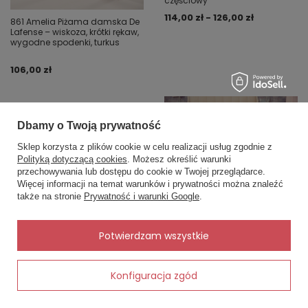
częściowy
114,00 zł - 126,00 zł
861 Amelia Piżama damska De
Lafense – wiskoza, krótki rękaw,
wygodne spodenki, turkus
106,00 zł
Dbamy o Twoją prywatność
Sklep korzysta z plików cookie w celu realizacji usług zgodnie z
Polityką dotyczącą cookies
. Możesz określić warunki
przechowywania lub dostępu do cookie w Twojej przeglądarce.
×
✨ Asystent zakupowy
Więcej informacji na temat warunków i prywatności można znaleźć
Napisz czego szukasz — pokażę
także na stronie
Prywatność i warunki Google
.
625 Dagmara Piżama damska
gotowe propozycje.
De Lafense – wiskoza, koronka,
krótkie spodenki, fuksja
✨
AI
Potwierdzam wszystkie
93,00 zł
1726N Pościel bawełniana
Classic E24 Karo dmuchawce
szara biała – 100% bawełna,
Konfiguracja zgód
trwała, kolorowa, komplet 2-
częściowy
114,00 zł - 126,00 zł