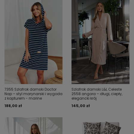
7355 Szlafrok damski Doctor
Szlafrok damski L&L Celeste
Nap – styl marynarski i wygoda
2558 angora – długi, ciepły,
z kapturem - marine
elegancki krój
188,00 zł
145,00 zł