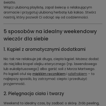
światło.
Włącz ulubioną playlistę, zapal świecę o relaksującym
aromacie i przygotuj ulubioną herbatę lub kakao. Stwórz
nastrój, który pozwoli Ci odciąć się od codzienności.
5 sposobów na idealny weekendowy
wieczór dla siebie
1. Kąpiel z aromatycznymi dodatkami
Nic tak nie relaksuje jak długa, ciepła kąpiel. Możesz dodać
do niej kilka kropel olejku eterycznego (np. lawendowego
lub eukaliptusowego) albo garść soli z Morza Martwego.
Po kąpieli otul się
miękkim ręcznikiem
i
szlafrokiem
– to
najlepszy sposób, by zatrzymać ciepło i przedłużyć
przyjemność.
2. Pielęgnacja ciała i twarzy
Weekend to idealny czas, by zadbać o skórę. Zrób peeling,