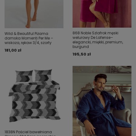
868 Noble Szlafrok męski
Wild & Beautiful Piżama
welurowy De Lafense–
damska Momenti Per Me –
elegancki, miękki, premium,
wiskoza, rękaw 3/4, szorty
burgund
181,00 zł
195,50 zł
1838N Pościel bawełniana