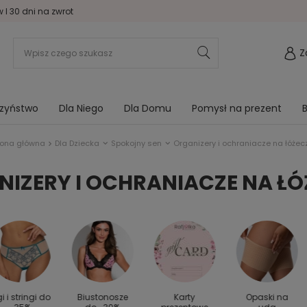
I 30 dni na zwrot
Z
rzyństwo
Dla Niego
Dla Domu
Pomysł na prezent
B
rona główna
Dla Dziecka
Spokojny sen
Organizery i ochraniacze na łóżec
IZERY I OCHRANIACZE NA Ł
gi i stringi do
Biustonosze
Karty
Opaski na