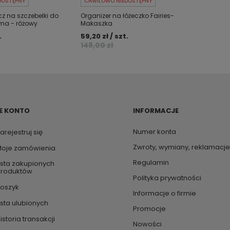
DOSTĘPNY
CHWILOWO NIEDOSTĘPNY
z na szczebelki do
Organizer na łóżeczko Fairies-
ima - różowy
Makaszka
.
59,20 zł / szt.
148,00 zł
E KONTO
INFORMACJE
Numer konta
arejestruj się
Zwroty, wymiany, reklamacje
oje zamówienia
Regulamin
ista zakupionych
roduktów
Polityka prywatności
oszyk
Informacje o firmie
ista ulubionych
Promocje
istoria transakcji
Nowości