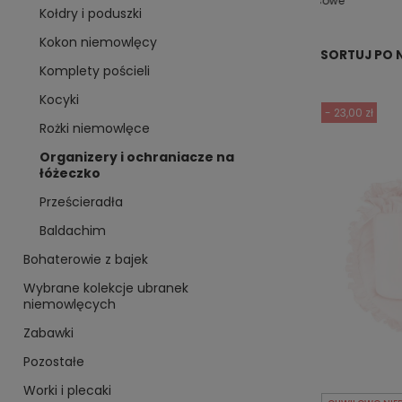
rodziny
damskie
modelująca
dresowe
Kołdry i poduszki
Kokon niemowlęcy
SORTUJ PO 
Komplety pościeli
Kocyki
- 23,00 zł
Rożki niemowlęce
Organizery i ochraniacze na
łóżeczko
Prześcieradła
Baldachim
Bohaterowie z bajek
Wybrane kolekcje ubranek
niemowlęcych
Zabawki
Pozostałe
Worki i plecaki