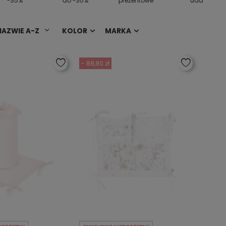
-35%
do -30%
prezentowe
uda
NAZWIE A-Z
KOLOR
MARKA
- 88,80 zł