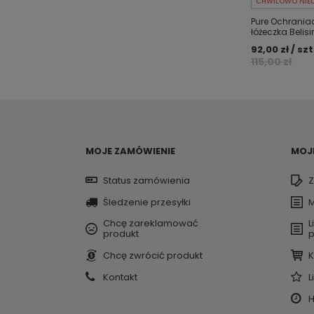
CHWILOWO NIE
Pure Ochraniac
łóżeczka Belis
92,00 zł / szt
115,00 zł
MOJE ZAMÓWIENIE
MOJ
Status zamówienia
Z
Śledzenie przesyłki
M
Chcę zareklamować
L
produkt
p
Chcę zwrócić produkt
K
Kontakt
L
H