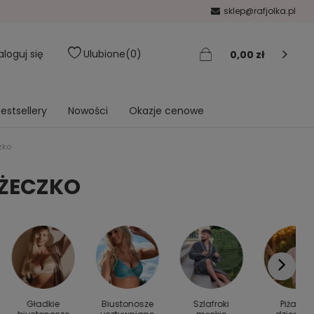
sklep@rafjolka.pl
aloguj się
Ulubione
0
0,00 zł
estsellery
Nowości
Okazje cenowe
zko
ÓŻECZKO
Gładkie
Biustonosze
Szlafroki
Piżamy