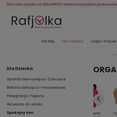
Darmowa wysyłka od 250zł INPOST I Bielizna od polskich producentów 
Dla Niej
Dla Dziecka
Ciąża i macie
St
ORGAN
Dla Dziecka
Ubranka Niemowlęce i Dziecięce
Bielizna dziecięca i młodzieżowa
Pielęgnacja i higiena
Akcesoria do wózka
Spokojny sen
y dla
Kolanówki
Bielizna
Komplety
Fi