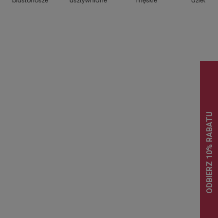
biustonosze
usztywniane
męskie
dziecięc