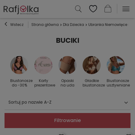
Wstecz
Strona główna
Dla Dziecka
Ubranka Niemowlęce i Dz
BUCIKI
Biustonosze
Karty
Opaski
Gładkie
Biustonosze
S
 do
do -30%
prezentowe
na uda
biustonosze
usztywniane
Sortuj po nazwie A-Z
Filtrowanie