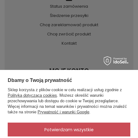
Status zamówienia
Śledzenie przesyłki
Chcę zareklamować produkt
Chcę zwrócić produkt
Kontakt
MOJE KONTO
Dbamy o Twoją prywatność
Sklep korzysta z plików cookie w celu realizacji usług zgodnie z
INFORMACJE
Polityką dotyczącą cookies
. Możesz określić warunki
przechowywania lub dostępu do cookie w Twojej przeglądarce.
×
✨ Asystent zakupowy
Więcej informacji na temat warunków i prywatności można znaleźć
Napisz czego szukasz — pokażę
POMOC
także na stronie
Prywatność i warunki Google
.
gotowe propozycje.
✨
AI
Potwierdzam wszystkie