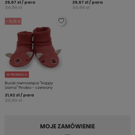
29,67 zł / para
29,67 zł / para
34,90 zł
34,90 zł
- 9,28 zł
W PROMOCJI
Buciki niemowlęce "Happy
Llama" Pinokio - czerwony
21,62 zł / para
30,90 zł
MOJE ZAMÓWIENIE