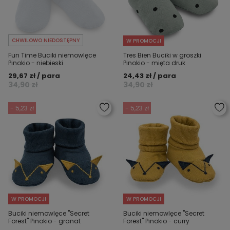
CHWILOWO NIEDOSTĘPNY
W PROMOCJI
Fun Time Buciki niemowlęce
Tres Bien Buciki w groszki
Pinokio - niebieski
Pinokio - mięta druk
29,67 zł / para
24,43 zł / para
34,90 zł
34,90 zł
- 5,23 zł
- 5,23 zł
W PROMOCJI
W PROMOCJI
Buciki niemowlęce "Secret
Buciki niemowlęce "Secret
Forest" Pinokio - granat
Forest" Pinokio - curry