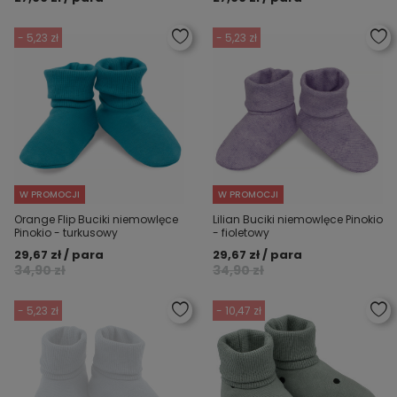
- 5,23 zł
- 5,23 zł
W PROMOCJI
W PROMOCJI
Orange Flip Buciki niemowlęce
Lilian Buciki niemowlęce Pinokio
Pinokio - turkusowy
- fioletowy
29,67 zł / para
29,67 zł / para
34,90 zł
34,90 zł
- 5,23 zł
- 10,47 zł