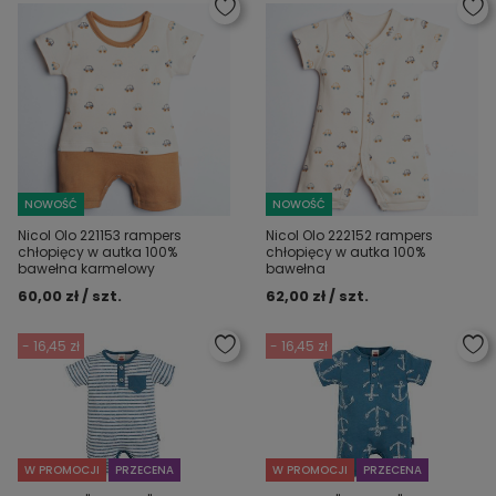
NOWOŚĆ
NOWOŚĆ
Nicol Olo 221153 rampers
Nicol Olo 222152 rampers
chłopięcy w autka 100%
chłopięcy w autka 100%
bawełna karmelowy
bawełna
60,00 zł / szt.
62,00 zł / szt.
- 16,45 zł
- 16,45 zł
W PROMOCJI
PRZECENA
W PROMOCJI
PRZECENA