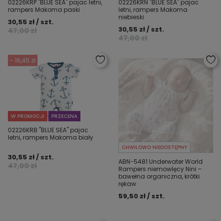
02226KRP "BLUE SEA" pajac letni,
02226KRN "BLUE SEA" pajac
rampers Makoma paski
letni, rampers Makoma
niebieski
30,55 zł / szt.
30,55 zł / szt.
47,00 zł
47,00 zł
- 16,45 zł
W PROMOCJI
PRZECENA
02226KRB "BLUE SEA" pajac
letni, rampers Makoma biały
CHWILOWO NIEDOSTĘPNY
30,55 zł / szt.
ABN-5481 Underwater World
47,00 zł
Rampers niemowlęcy Nini –
bawełna organiczna, krótki
rękaw
59,50 zł / szt.