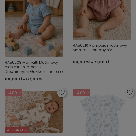
RA50210 Rampers muślinowy
Mamatti - brudny róż
69,00 zł - 71,00 zł
RA55208 Mamatti Muślinowy
niebieski Rampers z
Drewnianymi Guzikami na Lato
64,00 zł - 67,00 zł
- 4,80 zł
- 4,80 zł
W PROMOCJI