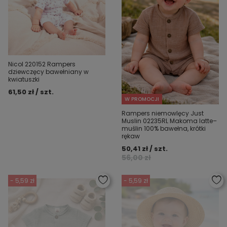
Nicol 220152 Rampers
dziewczęcy bawełniany w
kwiatuszki
61,50 zł / szt.
W PROMOCJI
Rampers niemowlęcy Just
Muslin 02235RL Makoma latte–
muślin 100% bawełna, krótki
rękaw
50,41 zł / szt.
56,00 zł
- 5,59 zł
- 5,59 zł