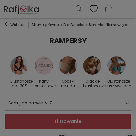
Wstecz
Strona główna
Dla Dziecka
Ubranka Niemowlęce i Dz
RAMPERSY
Biustonosze
Karty
Opaski
Gładkie
Biustonosze
S
 do
do -30%
prezentowe
na uda
biustonosze
usztywniane
Sortuj po nazwie A-Z
Filtrowanie