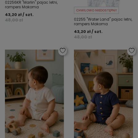
02256KR "Marlin" pajac letni,
rampers Makoma
CHWILOWO NIEDOSTĘPNY
43,20 zł / szt.
02255 "Water Land" pajac letni,
48,00 zł
rampers Makoma
43,20 zł / szt.
48,00 zł