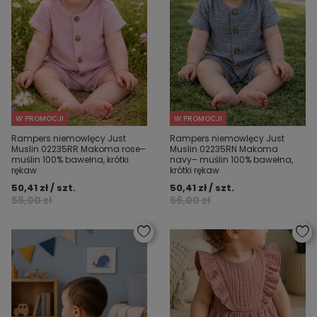
W PROMOCJI
W PROMOCJI
Rampers niemowlęcy Just
Rampers niemowlęcy Just
Muslin 02235RR Makoma rose–
Muslin 02235RN Makoma
muślin 100% bawełna, krótki
navy– muślin 100% bawełna,
rękaw
krótki rękaw
50,41 zł / szt.
50,41 zł / szt.
56,00 zł
56,00 zł