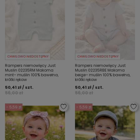
CHWILOWO NIEDOSTĘPNY
CHWILOWO NIEDOSTĘPNY
Rampers niemowlęcy Just
Rampers niemowlęcy Just
Muslin 02235RM Makoma
Muslin 02235RBE Makoma
mint– muślin 100% bawełna,
beige– muślin 100% bawełna,
krótki rękaw
krótki rękaw
50,41 zł / szt.
50,41 zł / szt.
56,00 zł
56,00 zł
- 5,59 zł
- 5,59 zł