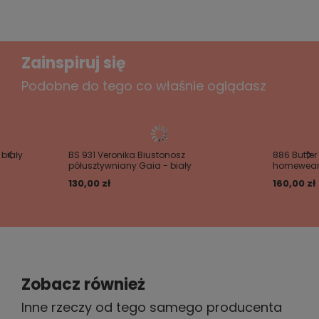
w naszym programie lojalnościowym.
5
1
4
0
3
0
Zainspiruj się
2
0
Podobne do tego co właśnie oglądasz
1
0
Kliknij ocenę aby filtrować opinie
5/5
Polecam!
 biały
BS 931 Veronika Biustonosz
886 Butter
półusztywniany Gaia - biały
homewear 
2025-03-13
130,00 zł
160,00 zł
Weronika, Warszawa
Czy opinia była pomocna?
Tak
0
Nie
1
Zobacz również
Inne rzeczy od tego samego producenta