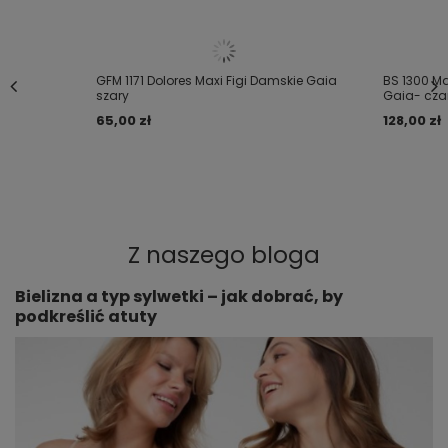
GFM 1171 Dolores Maxi Figi Damskie Gaia
BS 1300 M
szary
Gaia- cza
65,00 zł
128,00 zł
Z naszego bloga
Bielizna a typ sylwetki – jak dobrać, by
podkreślić atuty