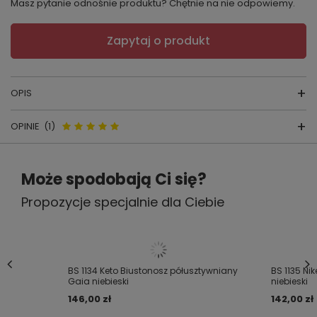
Masz pytanie odnośnie produktu? Chętnie na nie odpowiemy.
Zapytaj o produkt
OPIS
OPINIE
(1)
Figi Keto
Opinie o GFP 1134 Keto Figi
WYPRODUKOWANE PRZEZ POLSKĄ FIRMĘ:
GAIA
Może spodobają Ci się?
damskie Gaia niebieski
Skład
:
76% poliamid, 19% elastan, 5% bawełna
Propozycje specjalnie dla Ciebie
5.00
Zjawiskowe figi damskie o klasycznym kroju. Górna
część wykonana z miękkiej mikrofibry,dolna
Liczba wystawionych opinii: 1
wykończona wzorzystą koronką. Pas zdobi niewielka,
ozdobna kokardka.
BS 1134 Keto Biustonosz półusztywniany
BS 1135 Ni
Napisz swoją opinię
Gaia niebieski
niebieski
Do kompletu posiadamy biustonosz.
146,00 zł
142,00 zł
Za opinię otrzymasz
50 pkt.