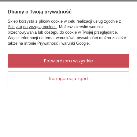
Biustonosze miękkie- komfort i naturalne piękno
w jednym
Dbamy o Twoją prywatność
Sklep korzysta z plików cookie w celu realizacji usług zgodnie z
Polityką dotyczącą cookies
. Możesz określić warunki
przechowywania lub dostępu do cookie w Twojej przeglądarce.
×
✨ Asystent zakupowy
Więcej informacji na temat warunków i prywatności można znaleźć
Napisz czego szukasz — pokażę
także na stronie
Prywatność i warunki Google
.
gotowe propozycje.
✨
AI
Potwierdzam wszystkie
Konfiguracja zgód
Dodaj do koszyka