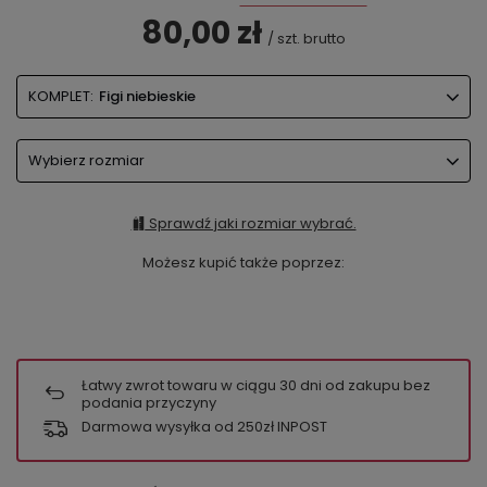
80,00 zł
/
szt.
brutto
KOMPLET:
Figi niebieskie
Wybierz rozmiar
Sprawdź jaki rozmiar wybrać.
Możesz kupić także poprzez:
Łatwy zwrot towaru w ciągu
30
dni od zakupu bez
podania przyczyny
Darmowa wysyłka od 250zł INPOST