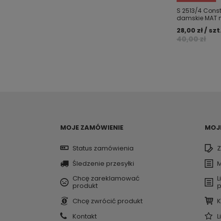
S 2513/4 Const
damskie MAT 
28,00 zł / szt
40,00 zł
MOJE ZAMÓWIENIE
MOJ
Status zamówienia
Z
Śledzenie przesyłki
M
Chcę zareklamować
L
produkt
p
Chcę zwrócić produkt
K
Kontakt
L