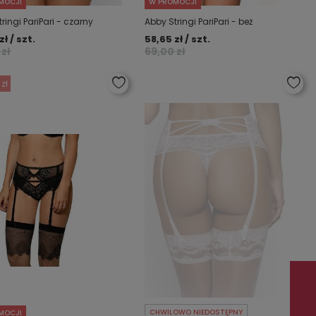
MOCJI
W PROMOCJI
ringi PariPari - czarny
Abby Stringi PariPari - beż
zł / szt.
58,65 zł / szt.
 zł
69,00 zł
 zł
CHWILOWO NIEDOSTĘPNY
MOCJI