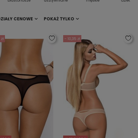
biustonosze
usztywniane
męskie
dziecięc
DZIAŁY CENOWE
POKAŻ TYLKO
 zł
- 10,35 zł