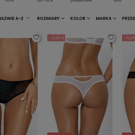
-35%
do -30%
prezentowe
uda
NAZWIE A-Z
ROZMIARY
KOLOR
MARKA
PRZE
- 10,35 zł
- 10,35