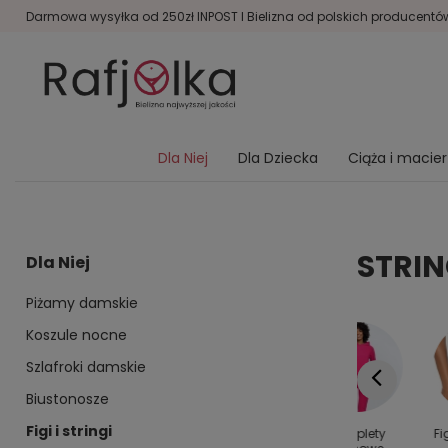
Darmowa wysyłka od 250zł INPOST I Bielizna od polskich producentów 
Dla Niej
Dla Dziecka
Ciąża i macie
STRIN
Dla Niej
Piżamy damskie
Koszule nocne
Szlafroki damskie
Biustonosze
Figi i stringi
y dla
Kolanówki
Bielizna
Komplety
Fi