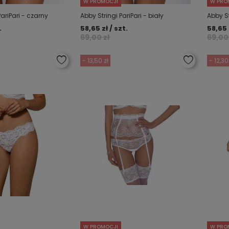
W PROMOCJI
W PRO
PariPari - czarny
Abby Stringi PariPari - biały
Abby St
.
58,65 zł / szt.
58,65 
69,00 zł
69,00
- 13,50 zł
- 12,30
W PROMOCJI
W PRO