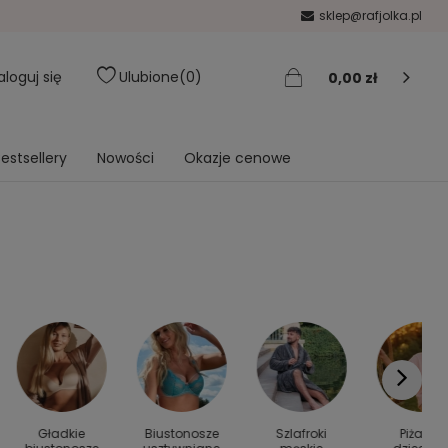
sklep@rafjolka.pl
aloguj się
Ulubione
0
0,00 zł
estsellery
Nowości
Okazje cenowe
Gładkie
Biustonosze
Szlafroki
Piżamy