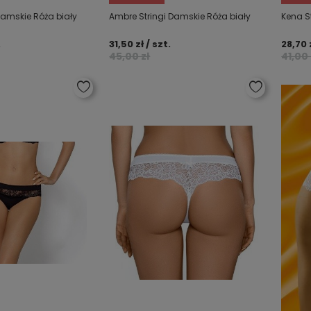
Damskie Róża biały
Ambre Stringi Damskie Róża biały
Kena S
.
31,50 zł / szt.
28,70 z
45,00 zł
41,00 