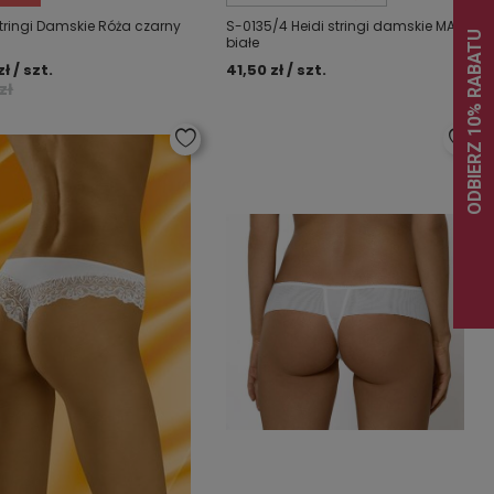
tringi Damskie Róża czarny
S-0135/4 Heidi stringi damskie MAT
białe
ł / szt.
41,50 zł / szt.
zł