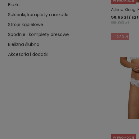
W PROMOCJI
Bluzki
Athina Stringi 
Sukienki, komplety i narzutki
58,65 zł / szt
69,00 zł
Stroje kąpielowe
Spodnie i komplety dresowe
- 12,30 zł
Bielizna ślubna
Akcesoria i dodatki
W PROMOCJI