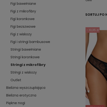
rodziny
damskie
modelująca
dresowe
Figi bawełniane
Figi z mikrofibry
SORTUJ PO 
Figi koronkowe
Figi bezszwowe
- 10,35 zł
Figi z wiskozy
Figi i stringi bambusowe
Stringi bawełniane
Stringi koronkowe
Stringi z mikrofibry
Stringi z wiskozy
Outlet
Bielizna wyszczuplająca
Bielizna erotyczna
Piękne nogi