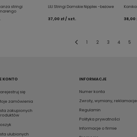
anza stringi
LILI Stringi Damskie Nipplex -beżowe
Kanikan
marengo
.
37,00 zł / szt.
38,00 
1
2
3
4
5
E KONTO
INFORMACJE
Numer konta
arejestruj się
Zwroty, wymiany, reklamacje
oje zamówienia
Regulamin
ista zakupionych
roduktów
Polityka prywatności
oszyk
Informacje o firmie
ista ulubionych