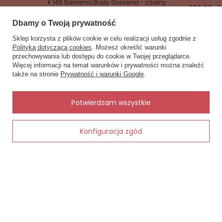
K 148 Sanremo Body Gorsenia - czarny
160,00 zł
133,00 zł
Dbamy o Twoją prywatność
Sklep korzysta z plików cookie w celu realizacji usług zgodnie z
Polityką dotyczącą cookies
. Możesz określić warunki
przechowywania lub dostępu do cookie w Twojej przeglądarce.
×
✨ Asystent zakupowy
Więcej informacji na temat warunków i prywatności można znaleźć
Napisz czego szukasz — pokażę
także na stronie
Prywatność i warunki Google
.
gotowe propozycje.
Zobacz również
Inne rzeczy od tego samego producenta
✨
AI
Potwierdzam wszystkie
Konfiguracja zgód
Dodaj do koszyka
eżowe –
, bawełna