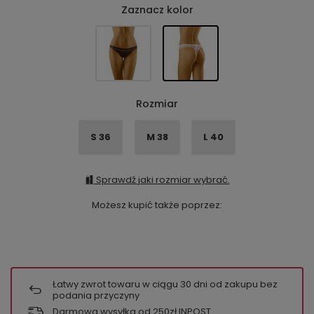
Zaznacz kolor
Rozmiar
S 36
M 38
L 40
Sprawdź jaki rozmiar wybrać.
Możesz kupić także poprzez:
Łatwy zwrot towaru w ciągu
30
dni od zakupu bez
podania przyczyny
Darmowa wysyłka od 250zł INPOST