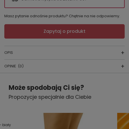
Masz pytanie odnośnie produktu? Chętnie na nie odpowiemy.
Zapytaj o produkt
OPIS
OPINIE
(0)
FIGI Kanikani
Napisz swoją opinię
Może spodobają Ci się?
KOLOR:
biały,czarny
Propozycje specjalnie dla Ciebie
Twoja ocena:
PRODUCENT:
Wol-Bar
5/5
KRAJ PRODUKCJI:
POLSKA
.
Treść twojej opinii
- biały