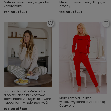
Mefemi–wiskozowa, w grochy, z
Mefemi – wiskozowa, długa, w
kokardkami
grochy
196,00 zł / szt.
188,00 zł / szt.
Piżama damska Mefemi by
Nipplex Selene PX75 beżowa–
Mary Komplet Kalimo –
bawełniana z długim rękawem
wiskozowy komplet z falbanką |
i spodniami w zwierzęcy wzór
Czerwony
196,00 zł / szt.