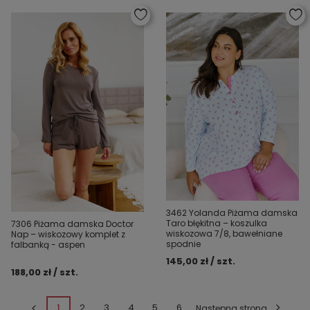
3462 Yolanda Piżama damska
Taro błękitna – koszulka
7306 Piżama damska Doctor
wiskozowa 7/8, bawełniane
Nap – wiskozowy komplet z
spodnie
falbanką - aspen
145,00 zł / szt.
188,00 zł / szt.
1
2
3
4
5
6
Następna strona