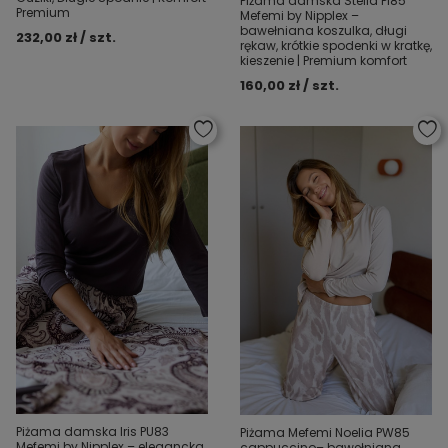
Piżama damska Stella PI85
Premium
Mefemi by Nipplex –
bawełniana koszulka, długi
232,00 zł / szt.
rękaw, krótkie spodenki w kratkę,
kieszenie | Premium komfort
160,00 zł / szt.
Piżama damska Iris PU83
Piżama Mefemi Noelia PW85
Mefemi by Nipplex – elegancka
cappuccino– bawełniana