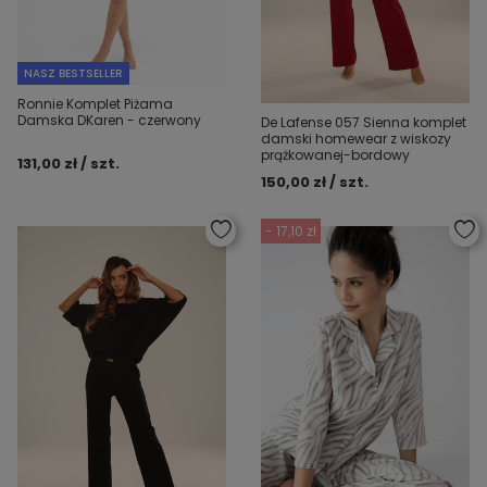
NASZ BESTSELLER
Ronnie Komplet Piżama
Damska DKaren - czerwony
De Lafense 057 Sienna komplet
damski homewear z wiskozy
prążkowanej-bordowy
131,00 zł / szt.
150,00 zł / szt.
- 17,10 zł