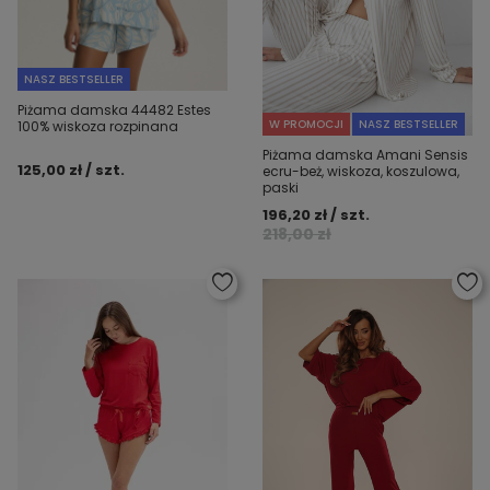
NASZ BESTSELLER
Piżama damska 44482 Estes
W PROMOCJI
NASZ BESTSELLER
100% wiskoza rozpinana
Piżama damska Amani Sensis
125,00 zł / szt.
ecru-beż, wiskoza, koszulowa,
paski
196,20 zł / szt.
218,00 zł