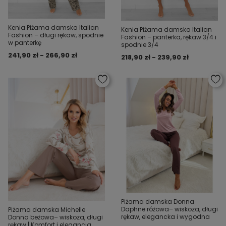
Kenia Piżama damska Italian
Kenia Piżama damska Italian
Fashion – długi rękaw, spodnie
Fashion – panterka, rękaw 3/4 i
w panterkę
spodnie 3/4
241,90 zł - 266,90 zł
218,90 zł - 239,90 zł
Piżama damska Donna
Daphne różowa– wiskoza, długi
Piżama damska Michelle
rękaw, elegancka i wygodna
Donna beżowa– wiskoza, długi
rękaw | Komfort i elegancja