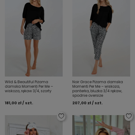
Wild & Beautiful Piżama
Noir Grace Piżama damska
damska Momenti Per Me –
Momenti Per Me – wiskoza,
wiskoza, rękaw 3/4, szorty
panterka, bluzka 3/4 rękaw,
spodnie oversize
181,00 zł / szt.
207,00 zł / szt.