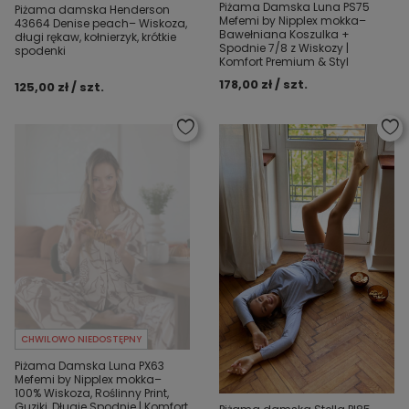
Piżama Damska Luna PS75
Piżama damska Henderson
Mefemi by Nipplex mokka–
43664 Denise peach– Wiskoza,
Bawełniana Koszulka +
długi rękaw, kołnierzyk, krótkie
Spodnie 7/8 z Wiskozy |
spodenki
Komfort Premium & Styl
178,00 zł / szt.
125,00 zł / szt.
CHWILOWO NIEDOSTĘPNY
Piżama Damska Luna PX63
Mefemi by Nipplex mokka–
100% Wiskoza, Roślinny Print,
Guziki, Długie Spodnie | Komfort