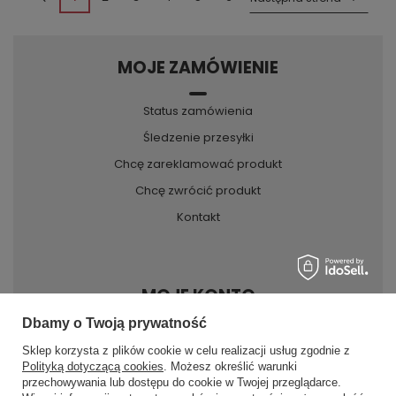
MOJE ZAMÓWIENIE
Status zamówienia
Śledzenie przesyłki
Chcę zareklamować produkt
Chcę zwrócić produkt
Kontakt
MOJE KONTO
Dbamy o Twoją prywatność
Sklep korzysta z plików cookie w celu realizacji usług zgodnie z
INFORMACJE
Polityką dotyczącą cookies
. Możesz określić warunki
przechowywania lub dostępu do cookie w Twojej przeglądarce.
×
✨ Asystent zakupowy