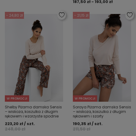
187,50 zł - 193,00 zł
- 24,80 zł
- 21,15 zł
W PROMOCJI
W PROMOCJI
Shelby Piżama damska Sensis
Soraya Piżama damska Sensis
– wiskoza, koszulka z długim
– wiskoza, koszulka z długim
rękawem i wzorzyste spodnie
rękawem i szorty
223,20 zł / szt.
190,35 zł / szt.
248,00 zł
211,50 zł