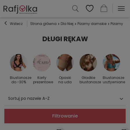
Wstecz
Strona główna
Dla Niej
Piżamy damskie
Piżamy z w
DŁUGI RĘKAW
Biustonosze
Karty
Opaski
Gładkie
Biustonosze
S
 do
do -30%
prezentowe
na uda
biustonosze
usztywniane
Sortuj po nazwie A-Z
Filtrowanie