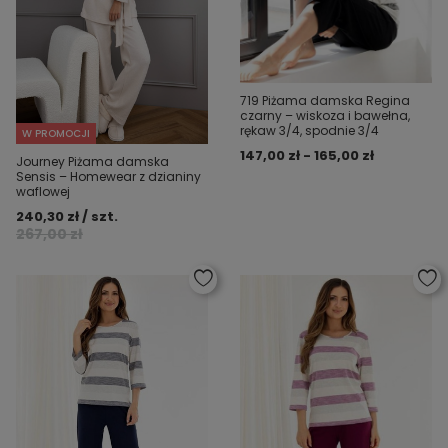
719 Piżama damska Regina
czarny – wiskoza i bawełna,
rękaw 3/4, spodnie 3/4
W PROMOCJI
147,00 zł - 165,00 zł
Journey Piżama damska
Sensis – Homewear z dzianiny
waflowej
240,30 zł / szt.
267,00 zł