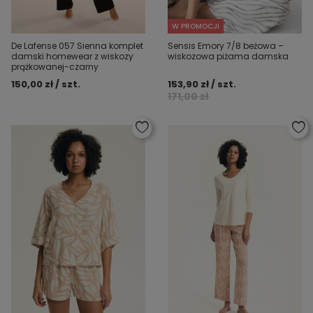
W PROMOCJI
De Lafense 057 Sienna komplet
Sensis Emory 7/8 beżowa –
damski homewear z wiskozy
wiskozowa piżama damska
prążkowanej-czarny
150,00 zł / szt.
153,90 zł / szt.
171,00 zł