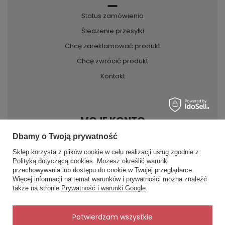
Status zamówienia
Śledzenie przesyłki
Chcę zareklamować produkt
Chcę zwrócić produkt
Kontakt
MOJE KONTO
Dbamy o Twoją prywatność
Sklep korzysta z plików cookie w celu realizacji usług zgodnie z
INFORMACJE
Polityką dotyczącą cookies
. Możesz określić warunki
przechowywania lub dostępu do cookie w Twojej przeglądarce.
×
✨ Asystent zakupowy
Więcej informacji na temat warunków i prywatności można znaleźć
Napisz czego szukasz — pokażę
POMOC
także na stronie
Prywatność i warunki Google
.
gotowe propozycje.
✨
AI
Potwierdzam wszystkie