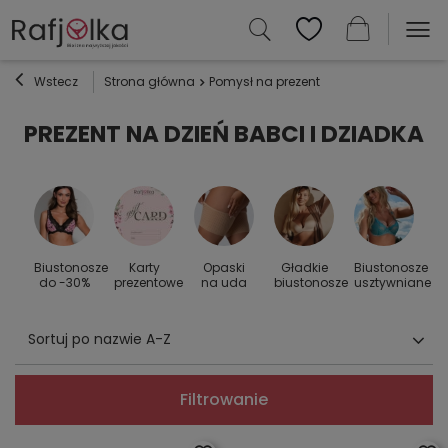
Wstecz
Strona główna
Pomysł na prezent
PREZENT NA DZIEŃ BABCI I DZIADKA
Biustonosze
Karty
Opaski
Gładkie
Biustonosze
S
 do
do -30%
prezentowe
na uda
biustonosze
usztywniane
Sortuj po nazwie A-Z
Filtrowanie