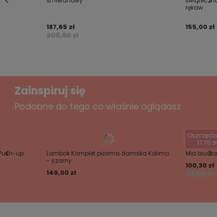
śmietanowy
świąteczna
rękaw
- długie, flanelowe spodnie w kratkę
- w pasie satynowa kokardka
187,65 zł
155,00 zł
208,50 zł
- na biodrach wygodne kieszenie
Dodaj własne zdjęcie produktu:
Zainspiruj się
Twoje imię
Podobne do tego co właśnie oglądasz
Twój email
Oszczędz
17,70 zł
 Push-up
Lombok Komplet piżama damska Kalimo
Mia biuston
Wyślij opinię
- czarny
100,30 zł
149,00 zł
118,00 zł