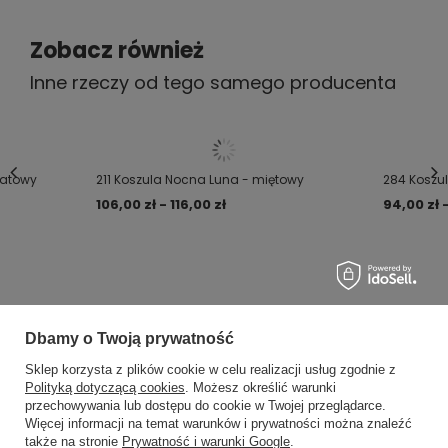
Zobacz również
Inne rzeczy od tego samego producenta
natowy
211 Koszula Nocna Luna - miętowy
284 Koszu
106,00 zł - 116,00 zł
94,00 zł -
Dbamy o Twoją prywatność
MOJE ZAMÓWIENIE
Sklep korzysta z plików cookie w celu realizacji usług zgodnie z
Polityką dotyczącą cookies
. Możesz określić warunki
przechowywania lub dostępu do cookie w Twojej przeglądarce.
×
✨ Asystent zakupowy
Status zamówienia
Więcej informacji na temat warunków i prywatności można znaleźć
Napisz czego szukasz — pokażę
także na stronie
Prywatność i warunki Google
.
gotowe propozycje.