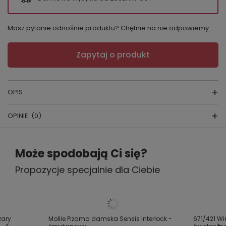
Masz pytanie odnośnie produktu? Chętnie na nie odpowiemy.
Zapytaj o produkt
OPIS
OPINIE
(0)
Piżama LUNA 657
Napisz swoją opinię
Skład: 100% bawełna
Może spodobają Ci się?
Bawełniana piżama damska
Propozycje specjalnie dla Ciebie
Twoja ocena:
5/5
- koszulka jednolita z długim rękawem
- dekolt półokrągły
Treść twojej opinii
- przód ozdobiony wzorem w serduszka
zary
Mollie Piżama damska Sensis Interlock -
671/421 Wi