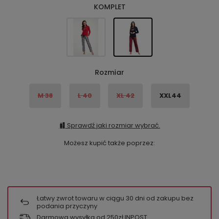
KOMPLET
Rozmiar
M 38
L 40
XL 42
XXL44
Sprawdź jaki rozmiar wybrać.
Możesz kupić także poprzez:
Łatwy zwrot towaru w ciągu
30
dni od zakupu bez
podania przyczyny
Darmowa wysyłka od 250zł INPOST