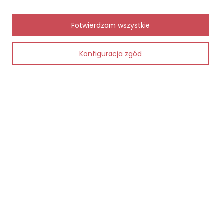
Śledzenie przesyłki
Chcę zareklamować produkt
✨
AI
Potwierdzam wszystkie
Chcę zwrócić produkt
Kontakt
Konfiguracja zgód
Dodaj do koszyka
MOJE KONTO
INFORMACJE
POMOC