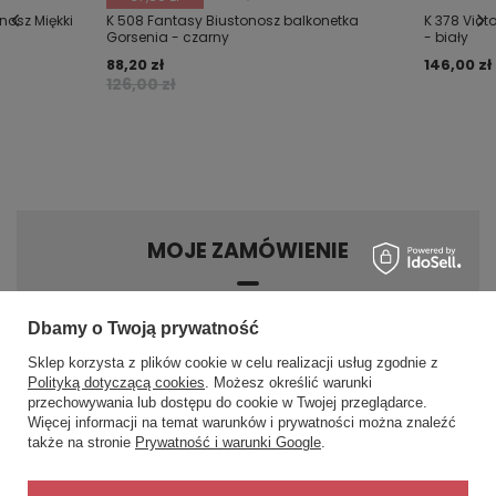
nosz Miękki
K 508 Fantasy Biustonosz balkonetka
K 378 Vict
Gorsenia - czarny
- biały
88,20 zł
146,00 zł
126,00 zł
MOJE ZAMÓWIENIE
Status zamówienia
Dbamy o Twoją prywatność
Śledzenie przesyłki
Sklep korzysta z plików cookie w celu realizacji usług zgodnie z
Chcę zareklamować produkt
Polityką dotyczącą cookies
. Możesz określić warunki
×
📏 Pomóc dobrać
przechowywania lub dostępu do cookie w Twojej przeglądarce.
Chcę zwrócić produkt
rozmiar?
Więcej informacji na temat warunków i prywatności można znaleźć
Podaj obwód pod biustem i w
Kontakt
także na stronie
Prywatność i warunki Google
.
biuście, a dobiorę rozmiar.