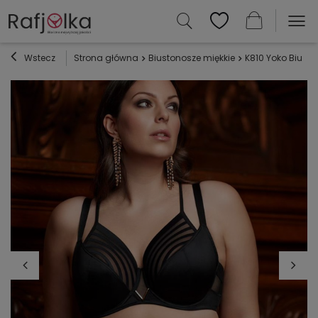
Wstecz
Strona główna
Biustonosze miękkie
K810 Yoko Biusto