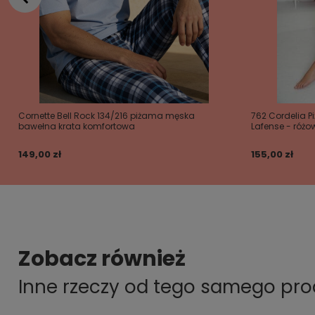
Cornette Bell Rock 134/216 piżama męska
762 Cordelia 
bawełna krata komfortowa
Lafense - różo
149,00 zł
155,00 zł
Zobacz również
Inne rzeczy od tego samego pr