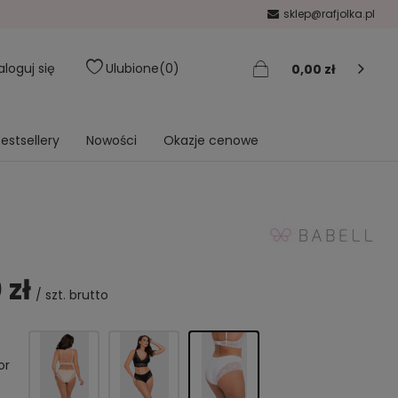
sklep@rafjolka.pl
aloguj się
Ulubione
0
0,00 zł
estsellery
Nowości
Okazje cenowe
 zł
/
szt.
brutto
or