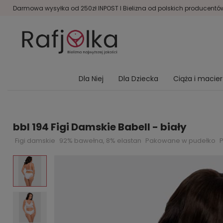
Darmowa wysyłka od 250zł INPOST I Bielizna od polskich producentów 
Dla Niej
Dla Dziecka
Ciąża i macie
bbl 194 Figi Damskie Babell - biały
Figi damskie
92% bawełna, 8% elastan
Pakowane w pudełko
P