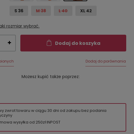
S 36
M 38
L 40
XL 42
aki rozmiar wybrać.
Dodaj do koszyka
bionych
Dodaj do porównania
Możesz kupić także poprzez:
wy zwrot towaru w ciągu
30
dni od zakupu bez podania
yczyny
mowa wysyłka od 250zł INPOST