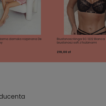
Piżama damska rozpinana De
Biustonosz Kinga SC 1222 Bianca
wy
biustonosz soft z fiszbinami
219,00 zł
oducenta