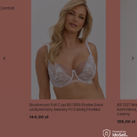
 Comfort
Biustonosz Full Cup BS 1359 Elodie Gaia
BS 1227 M
usztywniany beżowy FC2 biały/mokka
karmienia
czarny
144,00 zł
139,00 zł