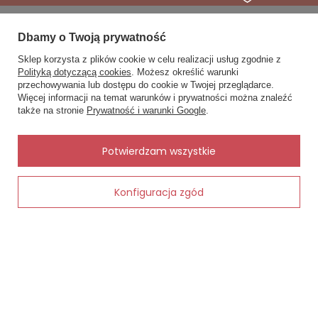
Dbamy o Twoją prywatność
Zobacz również
Sklep korzysta z plików cookie w celu realizacji usług zgodnie z
Polityką dotyczącą cookies
. Możesz określić warunki
Inne rzeczy od tego samego producenta
przechowywania lub dostępu do cookie w Twojej przeglądarce.
×
✨ Asystent zakupowy
Więcej informacji na temat warunków i prywatności można znaleźć
Napisz czego szukasz — pokażę
także na stronie
Prywatność i warunki Google
.
gotowe propozycje.
✨
AI
Potwierdzam wszystkie
e wełniane
Konfiguracja zgód
Dodaj do koszyka