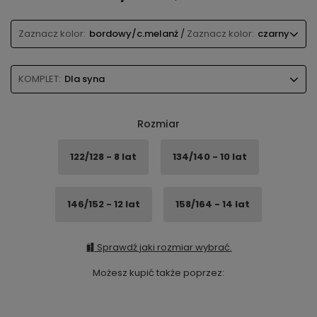
Zaznacz kolor:
bordowy/c.melanż
/
Zaznacz kolor:
czarny
KOMPLET:
Dla syna
Rozmiar
122/128 - 8 lat
134/140 - 10 lat
146/152 - 12 lat
158/164 - 14 lat
Sprawdź jaki rozmiar wybrać.
Możesz kupić także poprzez: