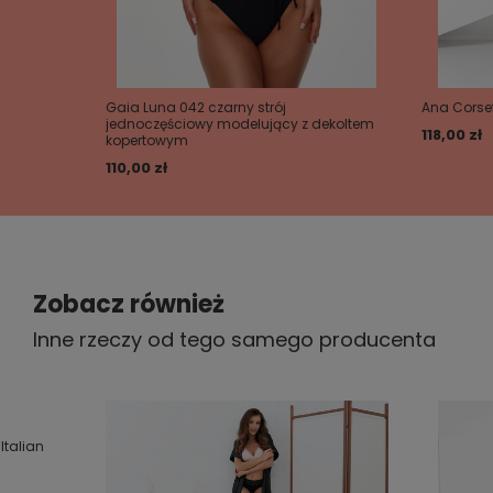
Gaia Luna 042 czarny strój
Ana Corse
jednoczęściowy modelujący z dekoltem
118,00 zł
kopertowym
110,00 zł
Zobacz również
Inne rzeczy od tego samego producenta
Italian