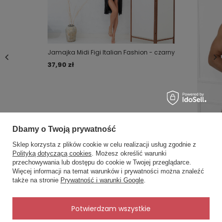
Jamajka Midi Figi Italian Fashion - czarny
37,90 zł
Dbamy o Twoją prywatność
Apollo slip
czarne
Sklep korzysta z plików cookie w celu realizacji usług zgodnie z
Polityką dotyczącą cookies
. Możesz określić warunki
49,90 zł
przechowywania lub dostępu do cookie w Twojej przeglądarce.
×
✨ Asystent zakupowy
Więcej informacji na temat warunków i prywatności można znaleźć
Napisz czego szukasz — pokażę
także na stronie
Prywatność i warunki Google
.
gotowe propozycje.
✨
AI
Potwierdzam wszystkie