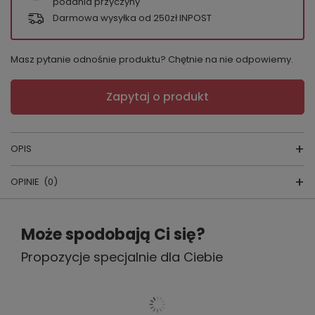
podania przyczyny
Darmowa wysyłka od 250zł INPOST
Masz pytanie odnośnie produktu? Chętnie na nie odpowiemy.
Zapytaj o produkt
OPIS
OPINIE
(0)
Piżama dziewczęca Snowman
Napisz swoją opinię
Może spodobają Ci się?
producent:
CORNETTE
Propozycje specjalnie dla Ciebie
Twoja ocena:
kraj produkcji:
POLSKA
5/5
Skład:
100% bawełna
Wygodna piżama dziecięca wykonana z wysokiej