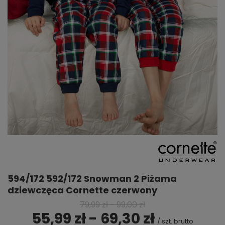
594/172 592/172 Snowman 2 Piżama
dziewczęca Cornette czerwony
79,99 zł
-
99,00 zł
55,99 zł - 69,30 zł
/
szt.
brutto