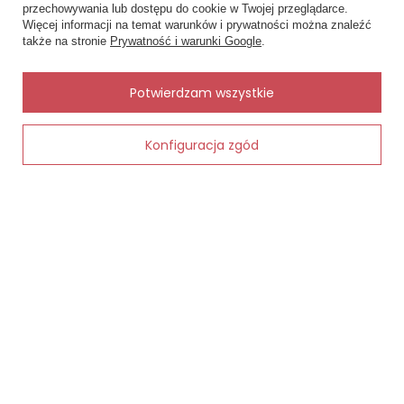
Status zamówienia
przechowywania lub dostępu do cookie w Twojej przeglądarce.
×
✨ Asystent zakupowy
Więcej informacji na temat warunków i prywatności można znaleźć
Śledzenie przesyłki
Napisz czego szukasz — pokażę
także na stronie
Prywatność i warunki Google
.
gotowe propozycje.
Chcę zareklamować produkt
Chcę zwrócić produkt
✨
AI
Potwierdzam wszystkie
Kontakt
Konfiguracja zgód
Dodaj do koszyka
MOJE KONTO
INFORMACJE
POMOC