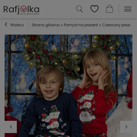
Wstecz
Strona główna
Pomysł na prezent
Czerwony prezent