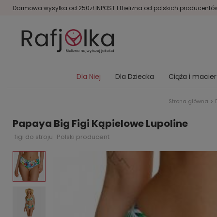
Darmowa wysyłka od 250zł INPOST I Bielizna od polskich producentów 
Dla Niej
Dla Dziecka
Ciąża i macie
Strona główna
Papaya Big Figi Kąpielowe Lupoline
figi do stroju
Polski producent