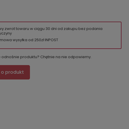
wy zwrot towaru w ciągu
30
dni od zakupu bez podania
yczyny
mowa wysyłka od 250zł INPOST
e odnośnie produktu? Chętnie na nie odpowiemy.
 o produkt