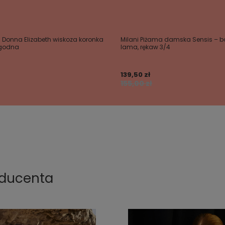
 Donna Elizabeth wiskoza koronka
Milani Piżama damska Sensis – b
ygodna
lama, rękaw 3/4
139,50 zł
155,00 zł
oducenta