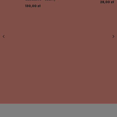
28,00 zł
130,00 zł
Dodaj własne zdjęcie produktu:
Twoje imię
Twój email
Wyślij opinię