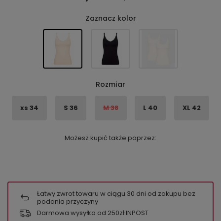
Zaznacz kolor
Rozmiar
xs 34
S 36
M 38
L 40
XL 42
Możesz kupić także poprzez:
Łatwy zwrot towaru w ciągu
30
dni od zakupu bez
podania przyczyny
Darmowa wysyłka od 250zł INPOST