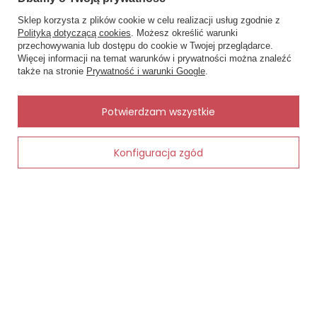
Sklep korzysta z plików cookie w celu realizacji usług zgodnie z
Polityką dotyczącą cookies
. Możesz określić warunki
przechowywania lub dostępu do cookie w Twojej przeglądarce.
×
✨ Asystent zakupowy
Więcej informacji na temat warunków i prywatności można znaleźć
Napisz czego szukasz — pokażę
także na stronie
Prywatność i warunki Google
.
gotowe propozycje.
✨
AI
Potwierdzam wszystkie
Konfiguracja zgód
Dodaj do koszyka
Baster bokserki męskie Italian Fashion -
Baster slip
białe
52,90 zł
52,90 zł
MOJE ZAMÓWIENIE