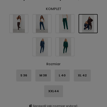
KOMPLET
Rozmiar
S 36
M 38
L 40
XL 42
XXL44
Sprawdź jaki rozmiar wybrać.