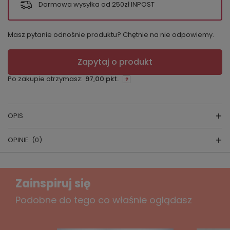
Darmowa wysyłka od 250zł INPOST
Masz pytanie odnośnie produktu? Chętnie na nie odpowiemy.
Zapytaj o produkt
Po zakupie otrzymasz:
97,00 pkt.
OPIS
OPINIE
(0)
Elegancki i przyjemny w dotyku koc, ozdobiony
frędzlami. Wzór w subtelne fale dodaje mu stylu i
Napisz swoją opinię
wyjątkowości, dzięki czemu stanowi idealny dodatek
Zainspiruj się
do wnętrza. Wykonany z wysokiej jakości poliestru,
koc zapewnia miękkość oraz komfort użytkowania.
Twoja ocena:
Podobne do tego co właśnie oglądasz
Gramatura: 280 g/m2
5/5
Skład: 100% poliester