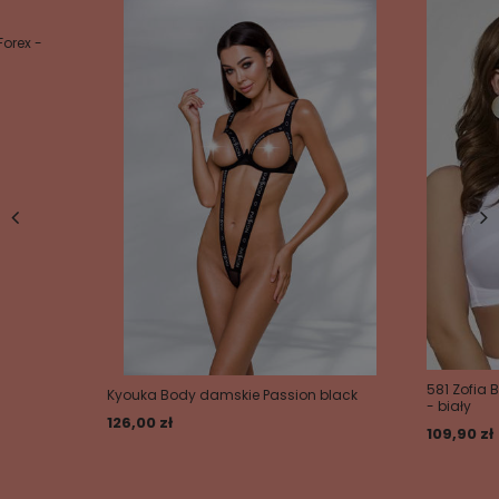
Treść twojej opinii
Forex -
Dodaj własne zdjęcie produktu:
Twoje imię
Twój email
581 Zofia B
Kyouka Body damskie Passion black
Wyślij opinię
- biały
126,00 zł
109,90 zł