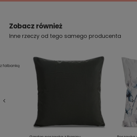
Zobacz również
Inne rzeczy od tego samego producenta
z falbanką
Garden poszewka z tkaniny
Poszewka 4