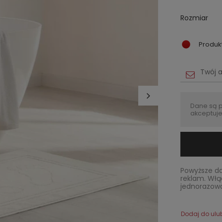
Rozmiar
Produk
Dane są 
akceptuje
Powyższe da
reklam. Włą
jednorazowo
Dodaj do ulu