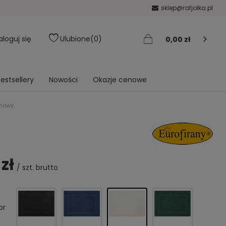
sklep@rafjolka.pl
aloguj się
Ulubione
0
0,00 zł
estsellery
Nowości
Okazje cenowe
emowy
 zł
/
szt.
brutto
or