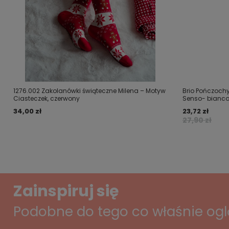
1276.002 Zakolanówki świąteczne Milena – Motyw
Brio Pończoch
Ciasteczek, czerwony
Senso- bianc
34,00 zł
23,72 zł
27,90 zł
Zainspiruj się
Podobne do tego co właśnie og