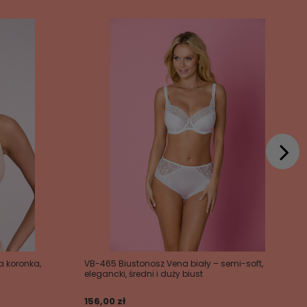
a koronka,
VB-465 Biustonosz Vena biały – semi-soft,
elegancki, średni i duży biust
156,00 zł