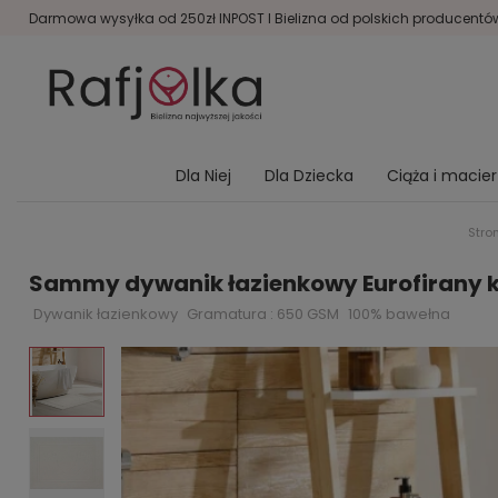
Darmowa wysyłka od 250zł INPOST I Bielizna od polskich producentów 
Dla Niej
Dla Dziecka
Ciąża i macie
Stro
Sammy dywanik łazienkowy Eurofirany
Dywanik łazienkowy
Gramatura : 650 GSM
100% bawełna