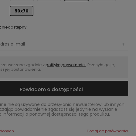
50x70
t niedostępny
przetwarzane zgodnie z
polityką prywatności
. Przesyłając je,
sz jej postanowienia.
Powiadom o dostępności
ne nie są używane do przesyłania newsletterów lub innych
czając powiadomienie zgadzasz się jedynie na wysłanie
 informacji o ponownej dostępności tego produktu.
bionych
Dodaj do porównania