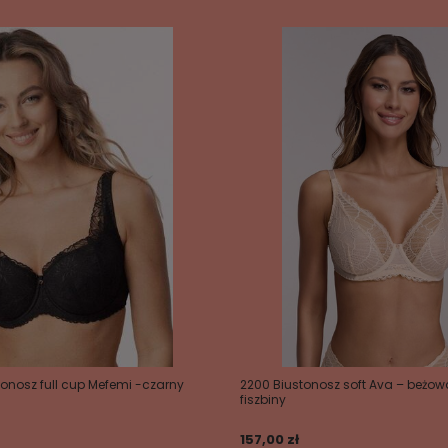
tonosz full cup Mefemi -czarny
2200 Biustonosz soft Ava – beżow
fiszbiny
157,00 zł