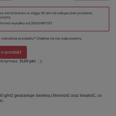
wy zwrot towaru w ciągu
30
dni od zakupu bez podania
yczyny
mowa wysyłka od 250zł INPOST
e odnośnie produktu? Chętnie na nie odpowiemy.
 o produkt
otrzymasz:
31,00 pkt.
0 g/m2 gwarantuje świetną chłonność oraz trwałość, co
i.