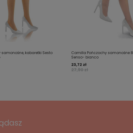
y samonośne, kabaretki Sesto
Camilla Pończochy samonośne 8
o
Senso- bianco
23,72 zł
27,90 zł
lądasz