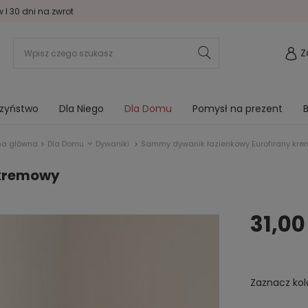
I 30 dni na zwrot
Z
rzyństwo
Dla Niego
Dla Domu
Pomysł na prezent
B
na główna
Dla Domu
Dywaniki
Sammy dywanik łazienkowy Eurofirany kr
 kremowy
31,00
Zaznacz kol