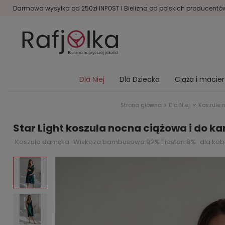
Darmowa wysyłka od 250zł INPOST I Bielizna od polskich producentów 
Dla Niej
Dla Dziecka
Ciąża i macie
Strona główna
Dla Niej
Koszule 
Star Light koszula nocna ciążowa i do k
Koszula damska
Wiskoza bambusowa 92% Elastan 8%
dla kob