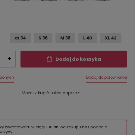
xs 34
S 36
M 38
L 40
XL 42
Dodaj do koszyka
bionych
Dodaj do porównania
Możesz kupić także poprzez:
wy zwrot towaru w ciągu
30
dni od zakupu bez podania
yczyny