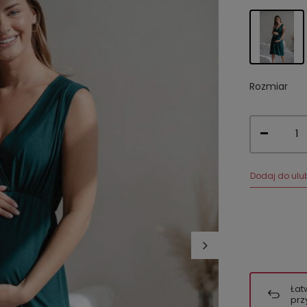
Rozmiar
Dodaj do ulu
Łat
prz