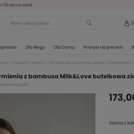
I 30 dni na zwrot
Z
rzyństwo
Dla Niego
Dla Domu
Pomysł na prezent
B
nocne
Koszulki z wiskozy
Star Light koszula nocna ciążowa i do karmienia 
armienia z bambusa Milk&Love butelkowa zi
iet karmiących
173,0
Zaznacz kol