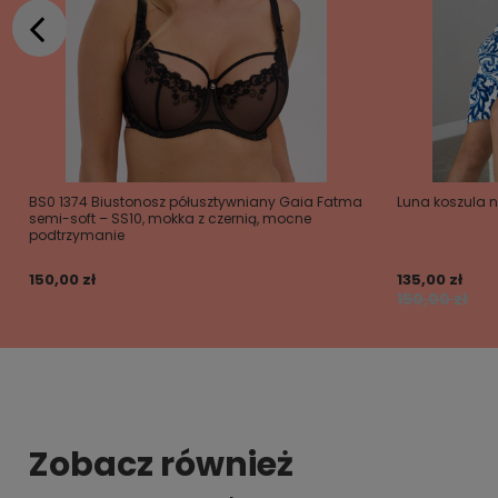
BS0 1374 Biustonosz półusztywniany Gaia Fatma
Luna koszula 
semi-soft – SS10, mokka z czernią, mocne
podtrzymanie
150,00 zł
135,00 zł
150,00 zł
Zobacz również