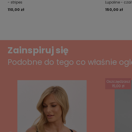
- stripes
Lupoline - cza
110,00 zł
150,00 zł
Zainspiruj się
Podobne do tego co właśnie og
Oszczędzasz
15,00 zł