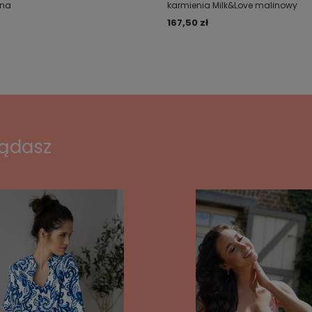
rna
karmienia Milk&Love malinowy
167,50 zł
lądasz