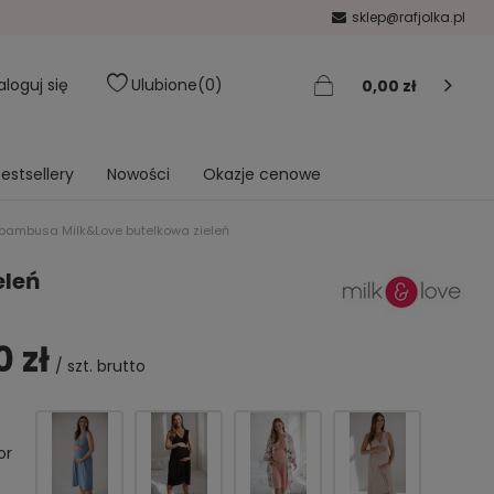
sklep@rafjolka.pl
aloguj się
Ulubione
0
0,00 zł
estsellery
Nowości
Okazje cenowe
z bambusa Milk&Love butelkowa zieleń
eleń
0 zł
/
szt.
brutto
or