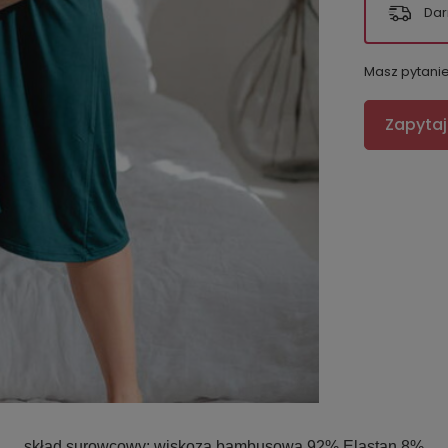
Dar
Masz pytani
Zapytaj
skład surowcowy:
wiskoza bambusowa 92% Elastan 8%