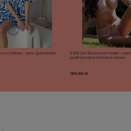
nocna Sensis - ecru-granatowy
K 918 Loni Biustonosz miękki – komf
podtrzymanie Gorsenia różowy
160,00 zł