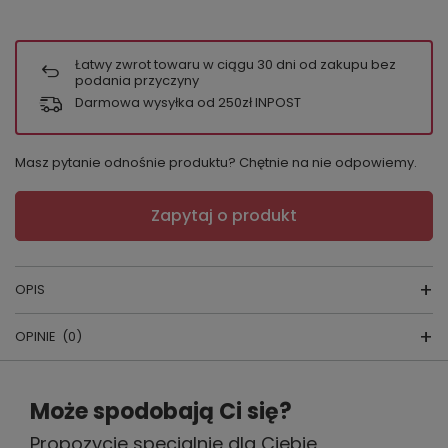
Łatwy zwrot towaru w ciągu
30
dni od zakupu bez
podania przyczyny
Darmowa wysyłka od 250zł INPOST
Masz pytanie odnośnie produktu? Chętnie na nie odpowiemy.
Zapytaj o produkt
OPIS
OPINIE
(0)
Bluzka damska Tummy
producent:
Milk&Love
Napisz swoją opinię
Może spodobają Ci się?
kraj produkcji :
Polska
Propozycje specjalnie dla Ciebie
Twoja ocena:
Krój bluzki, który doskonale podkreśli atuty