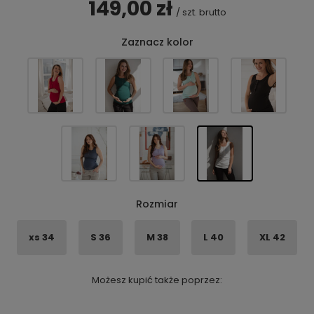
149,00 zł
/
szt.
brutto
Zaznacz kolor
Rozmiar
xs 34
S 36
M 38
L 40
XL 42
Możesz kupić także poprzez: