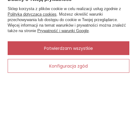
Sklep korzysta z plików cookie w celu realizacji usług zgodnie z
MOJE ZAMÓWIENIE
Polityką dotyczącą cookies
. Możesz określić warunki
przechowywania lub dostępu do cookie w Twojej przeglądarce.
×
✨ Asystent zakupowy
Więcej informacji na temat warunków i prywatności można znaleźć
Status zamówienia
Napisz czego szukasz — pokażę
także na stronie
Prywatność i warunki Google
.
gotowe propozycje.
Śledzenie przesyłki
Chcę zareklamować produkt
✨
AI
Potwierdzam wszystkie
Chcę zwrócić produkt
Kontakt
Konfiguracja zgód
Dodaj do koszyka
MOJE KONTO
INFORMACJE
POMOC