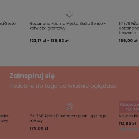
5/5
Wyjątkowo wygodna piżama męska z wysokiej jakości
bawełny.
Treść twojej opinii
ka Sesto
Rozpinana Piżama Męska Sesto Senso -
114/79 Piż
Góra o klasycznym kroju z długim rękawem, dekolt
kotwiczki grafitowy
Rozpinana,
kieszenie
rozpinany.
123,17 zł - 135,92 zł
166,00 zł
Luźne, jednolite spodnie o prostym kroju nogawek.
Dodaj własne zdjęcie produktu:
Zainspiruj się
Podobne do tego co właśnie oglądasz
Twoje imię
Oszczędz
Twój email
12,50 zł
ękaw
PU-768 Alice I Biustonosz push-up Kinga
Nevaeh Pi
eżowy
różowy
112,50 zł
Wyślij opinię
179,00 zł
125,00 zł