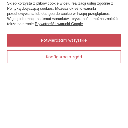
Sklep korzysta z plików cookie w celu realizacji usług zgodnie z
Status zamówienia
Polityką dotyczącą cookies
. Możesz określić warunki
przechowywania lub dostępu do cookie w Twojej przeglądarce.
×
✨ Asystent zakupowy
Śledzenie przesyłki
Więcej informacji na temat warunków i prywatności można znaleźć
Napisz czego szukasz — pokażę
także na stronie
Prywatność i warunki Google
.
Chcę zareklamować produkt
gotowe propozycje.
Chcę zwrócić produkt
✨
AI
Potwierdzam wszystkie
Kontakt
Konfiguracja zgód
Dodaj do koszyka
MOJE KONTO
INFORMACJE
POMOC