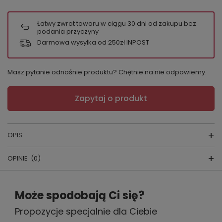
Łatwy zwrot towaru w ciągu
30
dni od zakupu bez
podania przyczyny
Darmowa wysyłka od 250zł INPOST
Masz pytanie odnośnie produktu? Chętnie na nie odpowiemy.
Zapytaj o produkt
OPIS
OPINIE
(0)
PIŻAMA MĘSKA 729
Napisz swoją opinię
skład surowcow
y:
95
% bawełna, 5% poliester
Może spodobają Ci się?
producent:
FOREX
Propozycje specjalnie dla Ciebie
Twoja ocena:
kraj produkcji:
POLSKA