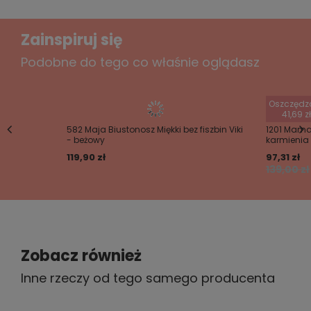
Zainspiruj się
Podobne do tego co właśnie oglądasz
Twoje imię
Twój email
Oszczędz
41,69 zł
582 Maja Biustonosz Miękki bez fiszbin Viki
1201 Mama 
- beżowy
karmienia
Wyślij opinię
119,90 zł
97,31 zł
139,00 zł
Zobacz również
Inne rzeczy od tego samego producenta