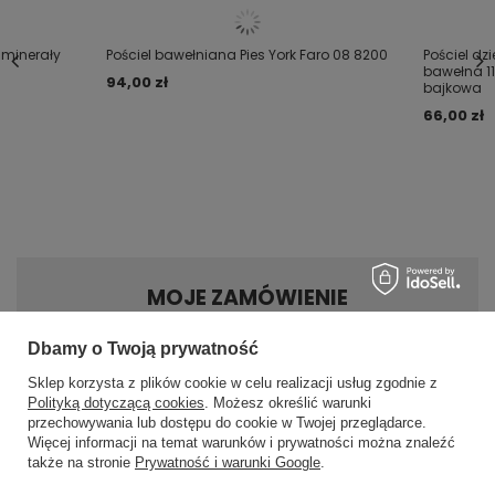
 minerały
Pościel bawełniana Pies York Faro 08 8200
Pościel dzi
bawełna 1
94,00 zł
bajkowa
66,00 zł
MOJE ZAMÓWIENIE
Dbamy o Twoją prywatność
Status zamówienia
Sklep korzysta z plików cookie w celu realizacji usług zgodnie z
Śledzenie przesyłki
Polityką dotyczącą cookies
. Możesz określić warunki
Chcę zareklamować produkt
przechowywania lub dostępu do cookie w Twojej przeglądarce.
×
✨ Asystent zakupowy
Więcej informacji na temat warunków i prywatności można znaleźć
Chcę zwrócić produkt
Napisz czego szukasz — pokażę
także na stronie
Prywatność i warunki Google
.
gotowe propozycje.
Kontakt