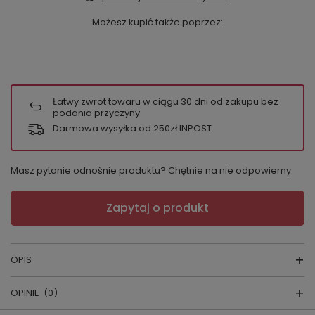
Możesz kupić także poprzez:
Łatwy zwrot towaru w ciągu
30
dni od zakupu bez
podania przyczyny
Darmowa wysyłka od 250zł INPOST
Masz pytanie odnośnie produktu? Chętnie na nie odpowiemy.
Zapytaj o produkt
OPIS
OPINIE
(0)
Piżama damska 762
skład surowcowy:
97% poliester, 3% elastan