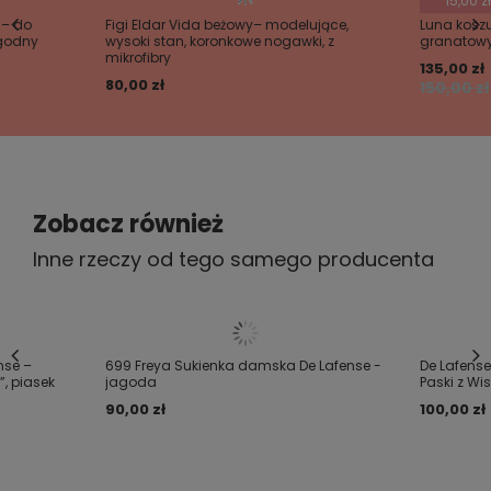
15,00 zł
a– do
Figi Eldar Vida beżowy– modelujące,
Luna koszu
ygodny
wysoki stan, koronkowe nogawki, z
granatow
mikrofibry
Wyślij opinię
135,00 zł
80,00 zł
150,00 zł
Zobacz również
Inne rzeczy od tego samego producenta
nse –
699 Freya Sukienka damska De Lafense -
De Lafens
, piasek
jagoda
Paski z Wi
90,00 zł
100,00 zł