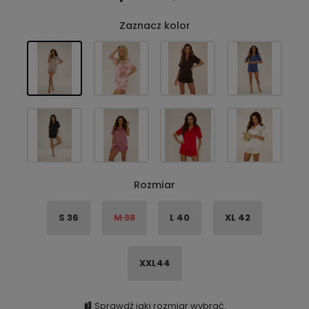
Zaznacz kolor
Rozmiar
S 36
M 38
L 40
XL 42
XXL44
Sprawdź jaki rozmiar wybrać.