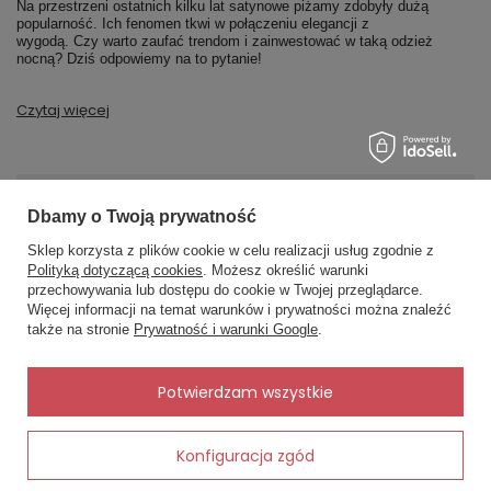
Na przestrzeni ostatnich kilku lat satynowe piżamy zdobyły dużą
popularność. Ich fenomen tkwi w połączeniu elegancji z
wygodą. Czy warto zaufać trendom i zainwestować w taką odzież
nocną? Dziś odpowiemy na to pytanie!
Czytaj więcej
MOJE ZAMÓWIENIE
Dbamy o Twoją prywatność
Sklep korzysta z plików cookie w celu realizacji usług zgodnie z
Status zamówienia
Polityką dotyczącą cookies
. Możesz określić warunki
przechowywania lub dostępu do cookie w Twojej przeglądarce.
×
✨ Asystent zakupowy
Śledzenie przesyłki
Więcej informacji na temat warunków i prywatności można znaleźć
Napisz czego szukasz — pokażę
także na stronie
Prywatność i warunki Google
.
Chcę zareklamować produkt
gotowe propozycje.
Chcę zwrócić produkt
✨
AI
Potwierdzam wszystkie
Kontakt
Konfiguracja zgód
Dodaj do koszyka