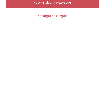
✨
AI
Potwierdzam wszystkie
Konfiguracja zgód
Dodaj do koszyka
MOJE ZAMÓWIENIE
Status zamówienia
Śledzenie przesyłki
Chcę zareklamować produkt
Chcę zwrócić produkt
Kontakt
MOJE KONTO
INFORMACJE