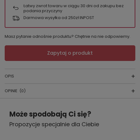
Łatwy zwrot towaru w ciągu
30
dni od zakupu bez
podania przyczyny
Darmowa wysyłka od 250zł INPOST
Masz pytanie odnośnie produktu? Chętnie na nie odpowiemy.
Zapytaj o produkt
OPIS
OPINIE
(0)
BLEZER DAMSKI GRETA
Napisz swoją opinię
skład surowcow
y: 100% poliester
Może spodobają Ci się?
producent:
ByShelly
Propozycje specjalnie dla Ciebie
Twoja ocena:
5/5
kraj produkcji:
POLSKA
Blezer idealnie sprawdzi się, jako ciepłe okrycie