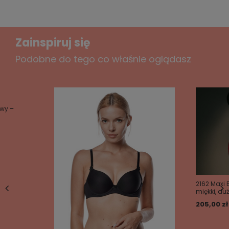
Zainspiruj się
Podobne do tego co właśnie oglądasz
owy –
2162 Maxi 
miękki, du
205,00 zł