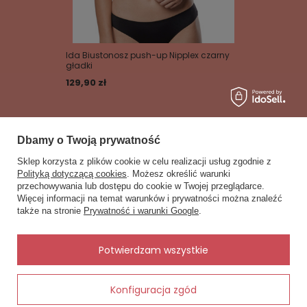
Ida Biustonosz push-up Nipplex czarny
gładki
129,90 zł
Dbamy o Twoją prywatność
Sklep korzysta z plików cookie w celu realizacji usług zgodnie z
Zobacz również
Polityką dotyczącą cookies
. Możesz określić warunki
przechowywania lub dostępu do cookie w Twojej przeglądarce.
×
✨ Asystent zakupowy
Inne rzeczy od tego samego producenta
Więcej informacji na temat warunków i prywatności można znaleźć
Napisz czego szukasz — pokażę
także na stronie
Prywatność i warunki Google
.
gotowe propozycje.
✨
AI
Potwierdzam wszystkie
ly - brudny
Konfiguracja zgód
Dodaj do koszyka