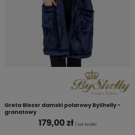
Greta Blezer damski polarowy ByShelly -
granatowy
179,00 zł
/
szt.
brutto