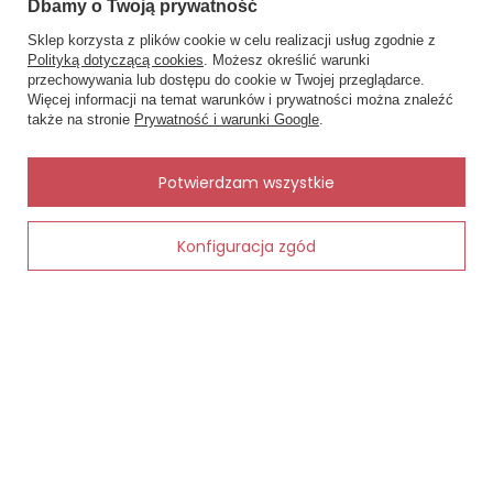
Dbamy o Twoją prywatność
Inne rzeczy od tego samego producenta
Sklep korzysta z plików cookie w celu realizacji usług zgodnie z
Polityką dotyczącą cookies
. Możesz określić warunki
przechowywania lub dostępu do cookie w Twojej przeglądarce.
×
✨ Asystent zakupowy
Więcej informacji na temat warunków i prywatności można znaleźć
Napisz czego szukasz — pokażę
także na stronie
Prywatność i warunki Google
.
gotowe propozycje.
e dla
y
✨
AI
Potwierdzam wszystkie
Konfiguracja zgód
Dodaj do koszyka
KAR-3005 Bluzka dziewczęca z długim
KAR-0005/
rękawem Lagarto Verde beżowy– stylowa,
prążkowej 
bawełniana, polska produkcja
35,00 zł
50,00 zł