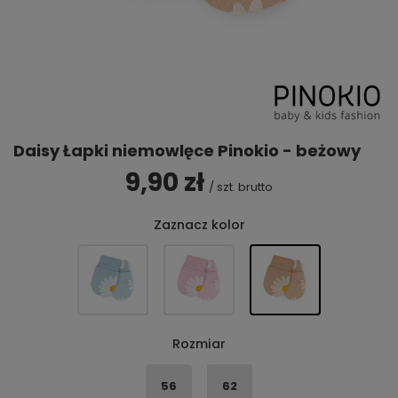
Daisy Łapki niemowlęce Pinokio - beżowy
9,90 zł
/
szt.
brutto
Zaznacz kolor
Rozmiar
56
62