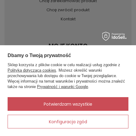
Chcę zareklamować produkt
Chcę zwrócić produkt
Kontakt
MOJE KONTO
Dbamy o Twoją prywatność
Sklep korzysta z plików cookie w celu realizacji usług zgodnie z
INFORMACJE
Polityką dotyczącą cookies
. Możesz określić warunki
przechowywania lub dostępu do cookie w Twojej przeglądarce.
×
✨ Asystent zakupowy
Więcej informacji na temat warunków i prywatności można znaleźć
Napisz czego szukasz — pokażę
POMOC
także na stronie
Prywatność i warunki Google
.
gotowe propozycje.
✨
AI
Potwierdzam wszystkie
Konfiguracja zgód
Dodaj do koszyka