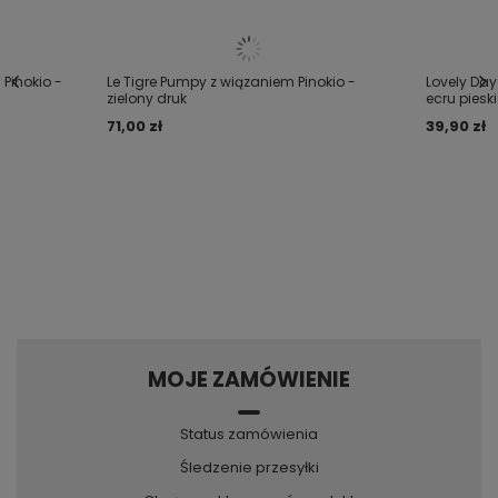
Twój email
Wyślij opinię
 Pinokio -
Le Tigre Pumpy z wiązaniem Pinokio -
Lovely Day
zielony druk
ecru pieski
71,00 zł
39,90 zł
MOJE ZAMÓWIENIE
Status zamówienia
Śledzenie przesyłki