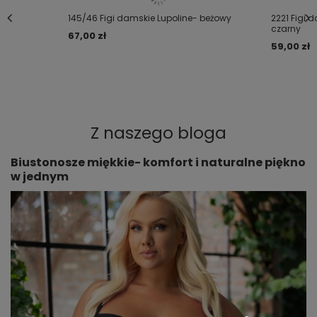
145/46 Figi damskie Lupoline- beżowy
2221 Figi 
czarny
67,00 zł
59,00 zł
Z naszego bloga
Biustonosze miękkie- komfort i naturalne piękno
w jednym