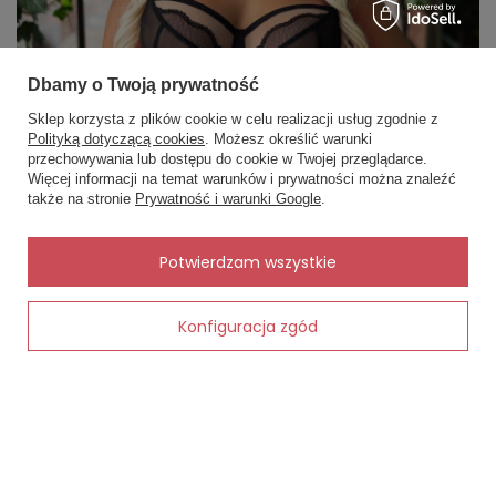
Dbamy o Twoją prywatność
Sklep korzysta z plików cookie w celu realizacji usług zgodnie z
Polityką dotyczącą cookies
. Możesz określić warunki
×
📏 Pomóc dobrać
przechowywania lub dostępu do cookie w Twojej przeglądarce.
rozmiar?
Więcej informacji na temat warunków i prywatności można znaleźć
Podaj obwód pod biustem i w
także na stronie
Prywatność i warunki Google
.
biuście, a dobiorę rozmiar.
✨
AI
Potwierdzam wszystkie
Konfiguracja zgód
Dodaj do koszyka
Wybór odpowiedniego biustonosza to klucz do komfortu i
pewności siebie na co dzień- sprawdź dlaczego warto w swojej
kolekcji posiadać miękki biustonosz!
Czytaj więcej