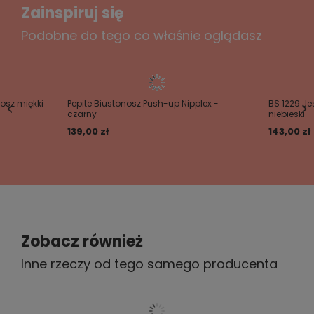
zapięcie na haftki z tyłu gwarantuje wygodę noszenia.
Zainspiruj się
Na środku znajduje się mała dekoracyjna kokardka,
która dodaje uroku.
Podobne do tego co właśnie oglądasz
Do kompletu dokupić można figi.
Twoje imię
Twój email
osz miękki
Pepite Biustonosz Push-up Nipplex -
BS 1229 Je
czarny
niebieski
139,00 zł
143,00 zł
Wyślij opinię
Zobacz również
Inne rzeczy od tego samego producenta