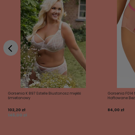
Gorsenia K 897 Estelle Biustonosz miękki
Gorsenia F014
śmietanowy
Haftowane Be
102,20 zł
84,00 zł
146,00 zł