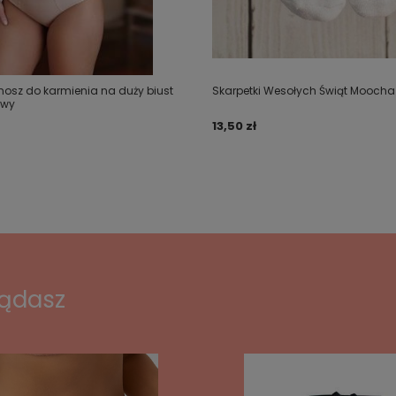
onosz do karmienia na duży biust
Skarpetki Wesołych Świąt Moocha 
owy
13,50 zł
lądasz