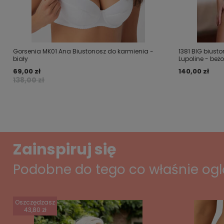
Gorsenia MK01 Ana Biustonosz do karmienia -
1381 BIG biust
biały
Lupoline - beż
69,00 zł
140,00 zł
138,00 zł
Zainspiruj się
Podobne do tego co właśnie og
Oszczędzasz
43,80 zł