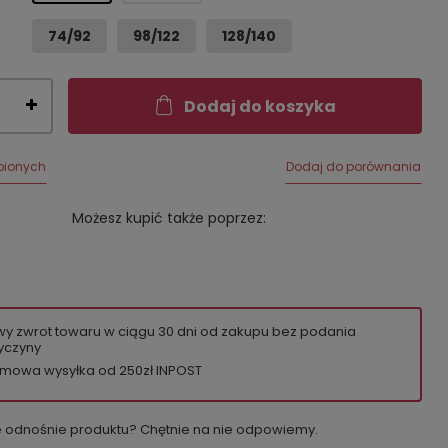
74/92
98/122
128/140
Dodaj do koszyka
bionych
Dodaj do porównania
Możesz kupić także poprzez:
wy zwrot towaru w ciągu
30
dni od zakupu bez podania
yczyny
mowa wysyłka od 250zł INPOST
e odnośnie produktu? Chętnie na nie odpowiemy.