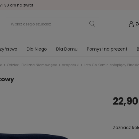
I 30 dni na zwrot
Z
rzyństwo
Dla Niego
Dla Domu
Pomysł na prezent
B
na
Odzież i Bielizna Niemowlęca
czapeczki
Lets Go Komin chłopięcy Pinoki
atowy
22,90
Zaznacz kol