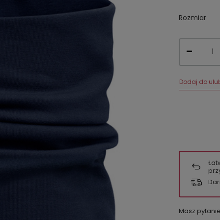
Rozmiar
Dodaj do ulu
Łat
prz
Dar
Masz pytani