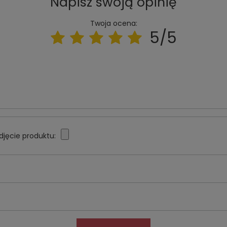
Napisz swoją opinię
Twoja ocena:
5/5
djęcie produktu: