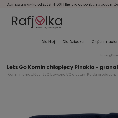
Darmowa wysyłka od 250zł INPOST I Bielizna od polskich producentów 
Dla Niej
Dla Dziecka
Ciąża i macie
Strona głów
Lets Go Komin chłopięcy Pinokio - gran
Komin niemowlęcy
95% bawełna 5% elastan
Polski producent