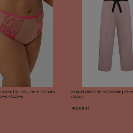
 Nadine Figi z Wysokim Stanem
Margot Mix&Match Spodnie piżam
żowo-Różowe
różowy
102,00 zł