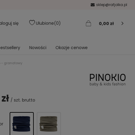
sklep@rafjolka.pl
aloguj się
Ulubione
0
0,00 zł
estsellery
Nowości
Okazje cenowe
o - granatowy
 zł
/
szt.
brutto
or