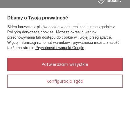
Dbamy o Twoją prywatność
Sklep korzysta z plików cookie w celu realizacji usług zgodnie z
MOJE ZAMÓWIENIE
Polityką dotyczącą cookies
. Możesz określić warunki
przechowywania lub dostępu do cookie w Twojej przeglądarce.
×
✨ Asystent zakupowy
Więcej informacji na temat warunków i prywatności można znaleźć
Status zamówienia
Napisz czego szukasz — pokażę
także na stronie
Prywatność i warunki Google
.
gotowe propozycje.
Śledzenie przesyłki
Chcę zareklamować produkt
✨
AI
Potwierdzam wszystkie
Chcę zwrócić produkt
Kontakt
Konfiguracja zgód
Dodaj do koszyka
MOJE KONTO
INFORMACJE