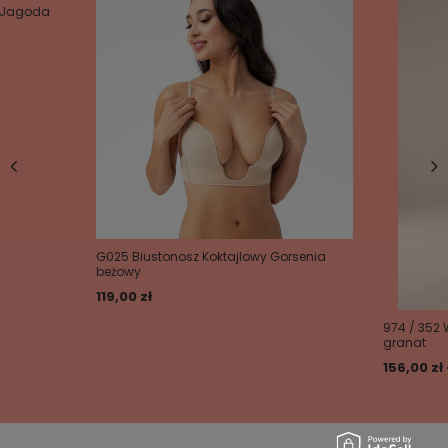
y Jagoda
Dodaj własne zdjęcie produktu:
Twoje imię
G025 Biustonosz Koktajlowy Gorsenia
beżowy
Twój email
119,00 zł
974 / 352 
Wyślij opinię
granat
156,00 zł 