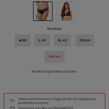
Rozmiar
M 38
L 40
XL 42
XXL44
3XL/46
Możesz kupić także poprzez:
Łatwy zwrot towaru w ciągu
30
dni od zakupu bez
podania przyczyny
Darmowa wysyłka od 250zł INPOST