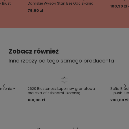
Figi o klasycznym kroju wykonane z
y Biust
Damskie Wysoki Stan Bez Odciskania
100,30 zł -
połączenia efektownej koronki i czarnej
79,90 zł
siatki.
Figi idealnie skomponują się w z
Dodaj własne zdjęcie produktu:
biustonoszem z tej samej kolekcji.
Zobacz również
.
Twoje imię
Inne rzeczy od tego samego producenta
Twój email
rmienia -
2620 Biustonosz Lupoline– granatowa
Sofia Blac
Wyślij opinię
braletka z fiszbinami i koronką
– push-up,
160,00 zł
200,00 zł