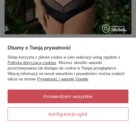
Wybór odpowiedniego biustonosza to klucz do komfortu i
pewności siebie na co dzień- sprawdź dlaczego warto w swojej
Dbamy o Twoją prywatność
kolekcji posiadać miękki biustonosz!
Sklep korzysta z plików cookie w celu realizacji usług zgodnie z
Czytaj więcej
Polityką dotyczącą cookies
. Możesz określić warunki
przechowywania lub dostępu do cookie w Twojej przeglądarce.
×
✨ Asystent zakupowy
Więcej informacji na temat warunków i prywatności można znaleźć
Napisz czego szukasz — pokażę
także na stronie
Prywatność i warunki Google
.
gotowe propozycje.
MOJE ZAMÓWIENIE
✨
AI
Potwierdzam wszystkie
Status zamówienia
Śledzenie przesyłki
Konfiguracja zgód
Dodaj do koszyka
Chcę zareklamować produkt
Chcę zwrócić produkt