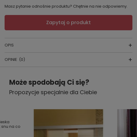
Masz pytanie odnośnie produktu? Chętnie na nie odpowiemy.
Zapytaj o produkt
OPIS
OPINIE
(0)
HALKA MELISA
Napisz swoją opinię
kraj produkcji:
POLSKA
Może spodobają Ci się?
producent : MEWA
Propozycje specjalnie dla Ciebie
Twoja ocena:
5/5
Elegancka koszula o ciekawym fasonie. Delikatne
marszczenie na biuście i w talii podkreśla atuty każdej
kobiety. Akcentem dekoracyjnym jest zastosowanie
Treść twojej opinii
miękkiej koronki, która dodaje zmysłowości.
ieska
 snu na co
Materiał: Jedwab Wiskozowy (100% )