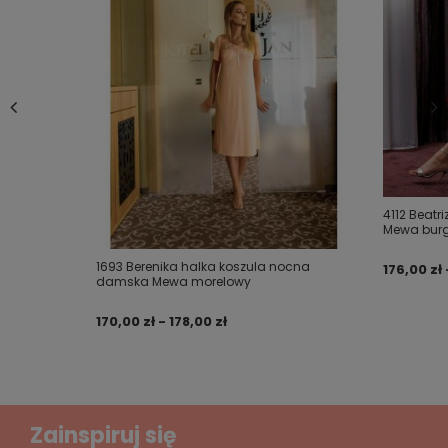
WYMIARY KOSZULI MIERZONE NA PŁASKO BEZ
ROZCIĄGANIA
Dodaj własne zdjęcie produktu:
Koszula MELISA rozmiar XXL
długość całkowita: 110 cm
szerokość pod pachami: 55 cm
Twoje imię
długość rękawa: 43 cm
4112 Beat
Twój email
Mewa bur
1693 Berenika halka koszula nocna
176,00 zł 
damska Mewa morelowy
Wyślij opinię
170,00 zł - 178,00 zł
Zainspiruj się