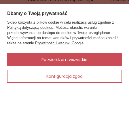
154,90 zł
80,00 zł -
Dbamy o Twoją prywatność
Sklep korzysta z plików cookie w celu realizacji usług zgodnie z
Polityką dotyczącą cookies
. Możesz określić warunki
przechowywania lub dostępu do cookie w Twojej przeglądarce.
×
✨ Asystent zakupowy
Więcej informacji na temat warunków i prywatności można znaleźć
Napisz czego szukasz — pokażę
także na stronie
Prywatność i warunki Google
.
gotowe propozycje.
Zobacz również
Inne rzeczy od tego samego producenta
✨
AI
Potwierdzam wszystkie
Konfiguracja zgód
Dodaj do koszyka
cna damska