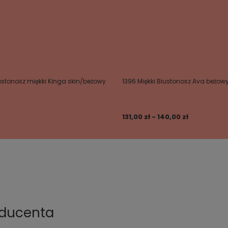
stonosz miękki Kinga skin/beżowy
1396 Miękki Biustonosz Ava beżow
131,00 zł - 140,00 zł
oducenta