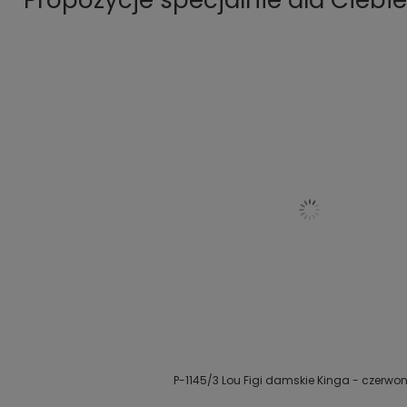
Propozycje specjalnie dla Ciebie
P-1145/3 Lou Figi damskie Kinga - czerwo