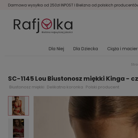
Darmowa wysyłka od 250zł INPOST I Bielizna od polskich producentów 
Dla Niej
Dla Dziecka
Ciąża i macie
Str
SC-1145 Lou Biustonosz miękki Kinga - 
Biustonosz miękki
Delikatna koronka
Polski producent