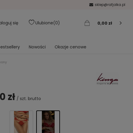
sklep@rafjolka.pl
aloguj się
Ulubione
0
0,00 zł
estsellery
Nowości
Okazje cenowe
wony
0 zł
/
szt.
brutto