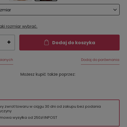
ozmiar
aki rozmiar wybrać.
Dodaj do koszyka
bionych
Dodaj do porównania
Możesz kupić także poprzez:
wy zwrot towaru w ciągu
30
dni od zakupu bez podania
yczyny
mowa wysyłka od 250zł INPOST