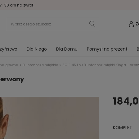
I 30 dni na zwrot
Z
rzyństwo
Dla Niego
Dla Domu
Pomysł na prezent
B
ona główna
Biustonosze miękkie
SC-1145 Lou Biustonosz miękki Kinga - czer
czerwony
184,0
KOMPLET