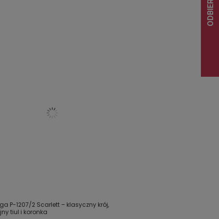
nga P-1207/2 Scarlett – klasyczny krój,
y tiul i koronka