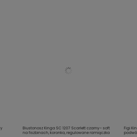
ny
Biustonosz Kinga SC 1207 Scarlett czarny– soft
Figi Ki
na fiszbinach, koronka, regulowane ramiączka
podwójn