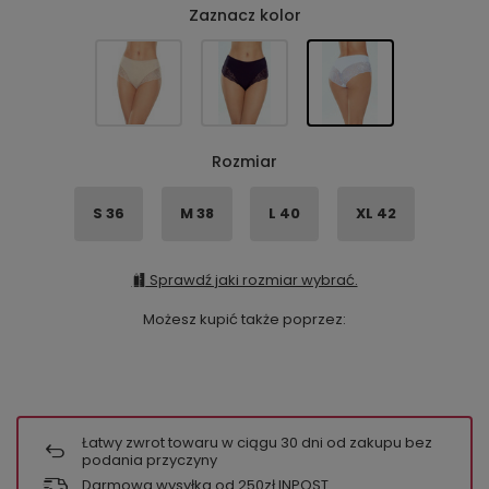
Zaznacz kolor
Rozmiar
S 36
M 38
L 40
XL 42
Sprawdź jaki rozmiar wybrać.
Możesz kupić także poprzez:
Łatwy zwrot towaru w ciągu
30
dni od zakupu bez
podania przyczyny
Darmowa wysyłka od 250zł INPOST