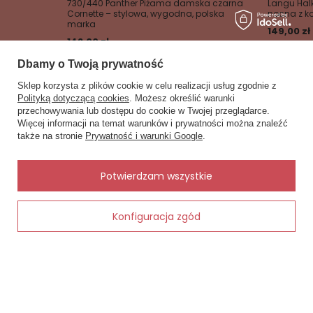
730/440 Panther Piżama damska czarna
Langu Hal
Cornette – stylowa, wygodna, polska
nocna z k
marka
149,00 zł
142,00 zł
Dbamy o Twoją prywatność
Sklep korzysta z plików cookie w celu realizacji usług zgodnie z
Polityką dotyczącą cookies
. Możesz określić warunki
przechowywania lub dostępu do cookie w Twojej przeglądarce.
×
✨ Asystent zakupowy
Więcej informacji na temat warunków i prywatności można znaleźć
Zobacz również
Napisz czego szukasz — pokażę
także na stronie
Prywatność i warunki Google
.
gotowe propozycje.
Inne rzeczy od tego samego producenta
✨
AI
Potwierdzam wszystkie
Oszczędzasz
14,85 zł
Konfiguracja zgód
ny
Dodaj do koszyka