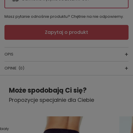
Masz pytanie odnośnie produktu? Chętnie na nie odpowiemy.
Zapytaj o produkt
OPIS
OPINIE
(0)
Figi Varia
skład surowcowy:
Napisz swoją opinię
80% poliamid, 17% elastan, 3%
Może spodobają Ci się?
bawełna
producent:
Eldar
Propozycje specjalnie dla Ciebie
Twoja ocena:
kraj produkcji:
POLSKA
5/5
kolor:
czarny, biały, beżowy
Figi modelujące sylwetkę uszyte z opinającej
Treść twojej opinii
siateczki i mikrofibry z dodatkiem efektownej
 biały