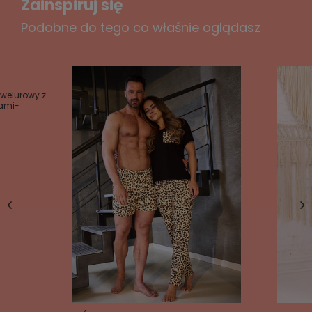
Zainspiruj się
Podobne do tego co właśnie oglądasz
 welurowy z
iami-