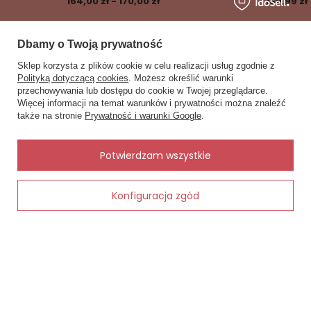
164,00 zł - 170,00 zł
199,99 zł
bez suszenia w suszarce.
Dbamy o Twoją prywatność
Opinie klientów
Sklep korzysta z plików cookie w celu realizacji usług zgodnie z
⭐⭐⭐⭐⭐
Polityką dotyczącą cookies
. Możesz określić warunki
„Bardzo wygodna piżama, miękka koszulka i świetne
przechowywania lub dostępu do cookie w Twojej przeglądarce.
×
Zobacz również
✨ Asystent zakupowy
spodenki z kieszeniami.”
Więcej informacji na temat warunków i prywatności można znaleźć
Napisz czego szukasz — pokażę
także na stronie
Prywatność i warunki Google
.
Inne rzeczy od tego samego producenta
gotowe propozycje.
⭐⭐⭐⭐⭐
„Materiał przyjemny dla skóry, idealna do spania i
✨
AI
Potwierdzam wszystkie
chodzenia po domu.”
efemi by
⭐⭐⭐⭐⭐
Konfiguracja zgód
Dodaj do koszyka
„Świetne połączenie wiskozy i bawełny. Jakość na
plus.”
⭐⭐⭐⭐⭐
„Rozmiar zgodny z opisem, print na spodenkach
wygląda bardzo ładnie.”