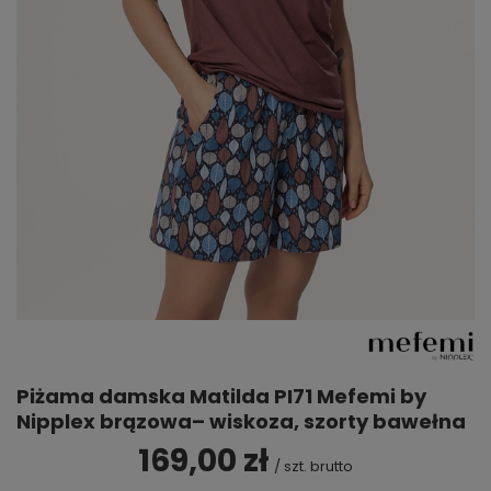
Piżama damska Matilda PI71 Mefemi by
Nipplex brązowa– wiskoza, szorty bawełna
169,00 zł
/
szt.
brutto