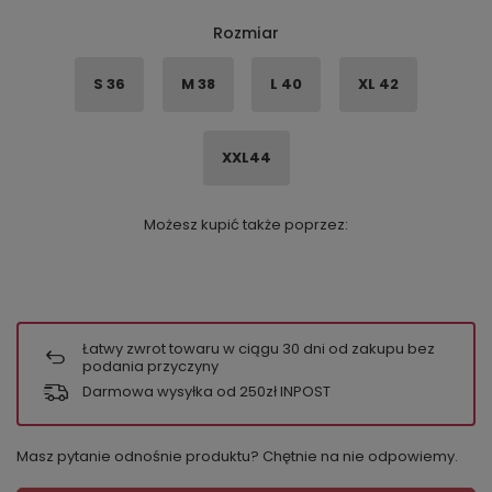
Rozmiar
S 36
M 38
L 40
XL 42
XXL44
Możesz kupić także poprzez:
Łatwy zwrot towaru w ciągu
30
dni od zakupu bez
podania przyczyny
Darmowa wysyłka od 250zł INPOST
Masz pytanie odnośnie produktu? Chętnie na nie odpowiemy.