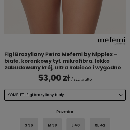
Figi Brazyliany Petra Mefemi by Nipplex –
białe, koronkowy tył, mikrofibra, lekko
zabudowany krój, ultra kobiece i wygodne
53,00 zł
/
szt.
brutto
KOMPLET:
Figi brazyliany biały
Rozmiar
S 36
M 38
L 40
XL 42