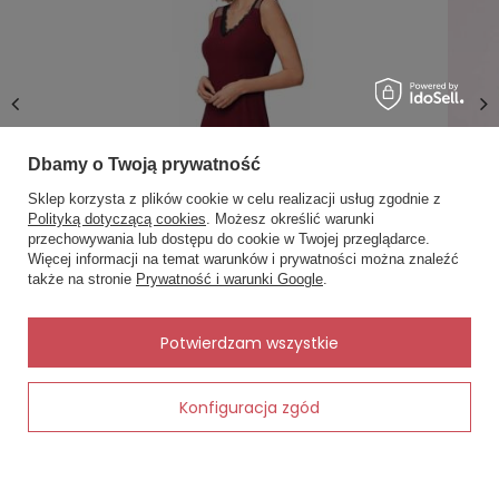
subtelnie podkreślona.
📏 Porada rozmiarowa
Model standardowy — wybierz rozmiar, który nosisz na
co dzień. Jeśli masz pełniejsze biodra, wybierz
rozmiar większy.
Dbamy o Twoją prywatność
🧼 Pielęgnacja
Sklep korzysta z plików cookie w celu realizacji usług zgodnie z
Polityką dotyczącą cookies
. Możesz określić warunki
Pranie ręczne lub delikatny program. Przewiewna
przechowywania lub dostępu do cookie w Twojej przeglądarce.
×
✨ Asystent zakupowy
koronka zachowuje swoją elastyczność przy
Więcej informacji na temat warunków i prywatności można znaleźć
Napisz czego szukasz — pokażę
także na stronie
Prywatność i warunki Google
.
odpowiedniej pielęgnacji.
gotowe propozycje.
Zafira By Night Koszulka Nocna NIPPLEX-
Margot 3/
burgund
Piżamowa 
🎯 Dla kogo idealne?
123,00 zł
82,00 zł
✨
AI
Potwierdzam wszystkie
Dla kobiet ceniących
zmysłową bieliznę, która jest
jednocześnie wygodna i praktyczna
.
Konfiguracja zgód
Dodaj do koszyka
Najczęściej zadawane pytania