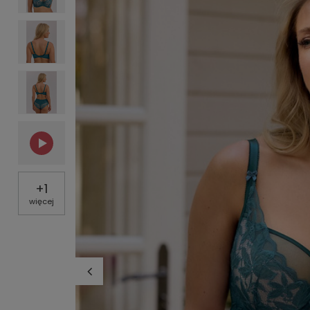
+
1
więcej