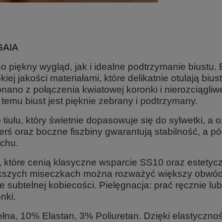
GAIA
o piękny wygląd, jak i idealne podtrzymanie biustu.
ej jakości materiałami, które delikatnie otulają biu
no z połączenia kwiatowej koronki i nierozciągliweg
temu biust jest pięknie zebrany i podtrzymany.
 tiulu, który świetnie dopasowuje się do sylwetki,
erś oraz boczne fiszbiny gwarantują stabilność, a pó
uchu.
, które cenią klasyczne wsparcie SS10 oraz estety
kszych miseczkach można rozważyć większy obwód 
e subtelnej kobiecości.
Pielęgnacja:
prać ręcznie lub
nki.
na, 10% Elastan, 3% Poliuretan. Dzięki elastycznośc