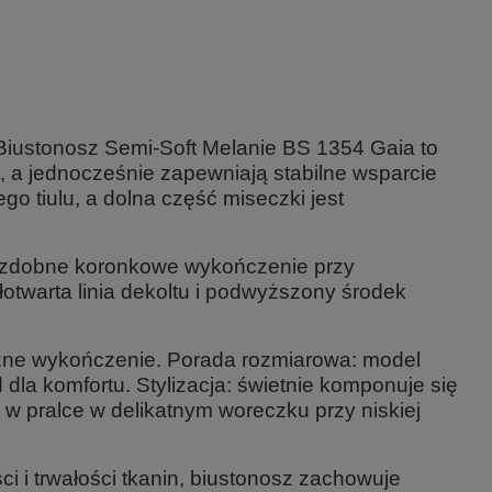
Biustonosz Semi-Soft Melanie BS 1354 Gaia
to
st, a jednocześnie zapewniają stabilne wsparcie
o tiulu, a dolna część miseczki jest
 a ozdobne koronkowe wykończenie przy
łotwarta linia dekoltu i podwyższony środek
czne wykończenie.
Porada rozmiarowa:
model
dla komfortu.
Stylizacja:
świetnie komponuje się
 w pralce w delikatnym woreczku przy niskiej
i i trwałości tkanin, biustonosz zachowuje