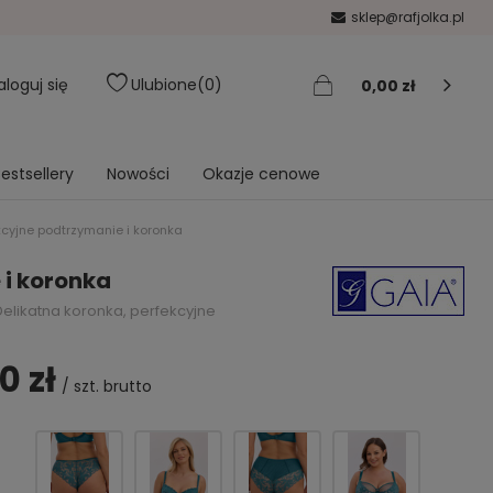
sklep@rafjolka.pl
aloguj się
Ulubione
0
0,00 zł
estsellery
Nowości
Okazje cenowe
kcyjne podtrzymanie i koronka
 i koronka
Delikatna koronka, perfekcyjne
0 zł
/
szt.
brutto