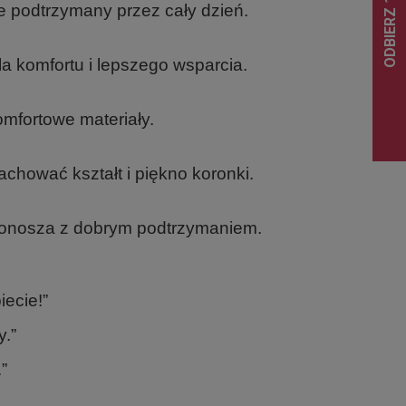
ie podtrzymany przez cały dzień.
 komfortu i lepszego wsparcia.
omfortowe materiały.
achować kształt i piękno koronki.
stonosza z dobrym podtrzymaniem.
ecie!”
y.”
”