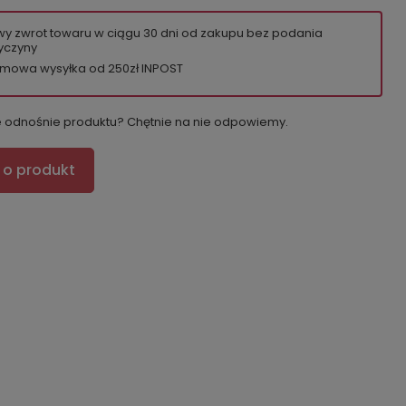
wy zwrot towaru w ciągu
30
dni od zakupu bez podania
yczyny
mowa wysyłka od 250zł INPOST
e odnośnie produktu? Chętnie na nie odpowiemy.
 o produkt