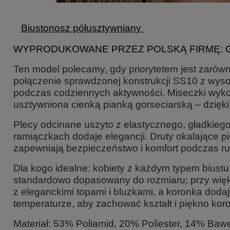
Biustonosz półusztywniany
WYPRODUKOWANE PRZEZ POLSKĄ FIRMĘ:
Ten model polecamy, gdy priorytetem jest zarówn
połączenie sprawdzonej konstrukcji SS10 z wysoki
podczas codziennych aktywności. Miseczki wykona
usztywniona cienką pianką gorseciarską – dzięki 
Plecy odcinane uszyto z elastycznego, gładkiego
ramiączkach dodaje elegancji. Druty okalające pi
zapewniają bezpieczeństwo i komfort podczas r
Dla kogo idealne:
kobiety z każdym typem biustu
standardowo dopasowany do rozmiaru; przy wię
z eleganckimi topami i bluzkami, a koronka dodaj
temperaturze, aby zachować kształt i piękno koro
Materiał: 53% Poliamid, 20% Poliester, 14% Baweł