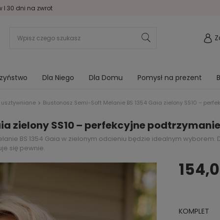
I 30 dni na zwrot
Z
rzyństwo
Dla Niego
Dla Domu
Pomysł na prezent
B
 usztywniane
Biustonosz Semi-Soft Melanie BS 1354 Gaia zielony SS10 – perfe
ia zielony SS10 – perfekcyjne podtrzymanie
Melanie BS 1354 Gaia w zielonym odcieniu będzie idealnym wyborem. 
je się pewnie.
154,0
KOMPLET