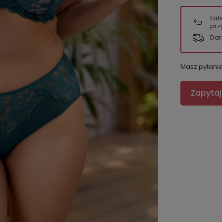
Łat
prz
Dar
Masz pytani
Zapytaj