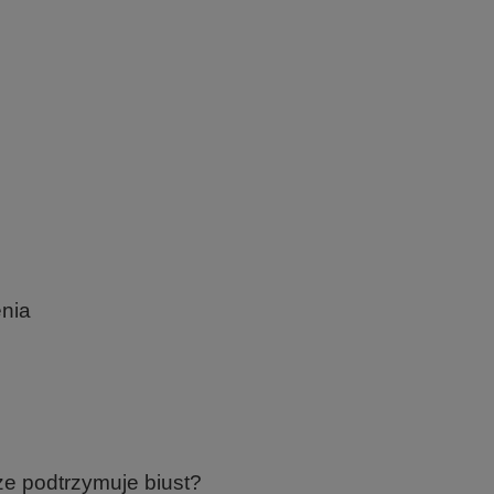
enia
u
e podtrzymuje biust?