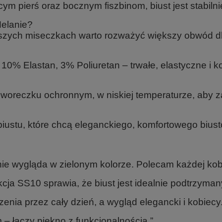
cym pierś oraz bocznym fiszbinom, biust jest stabiln
Melanie?
zych miseczkach warto rozważyć większy obwód dla
0% Elastan, 3% Poliuretan – trwałe, elastyczne i k
w woreczku ochronnym, w niskiej temperaturze, aby z
biustu, które chcą eleganckiego, komfortowego biu
ie wygląda w zielonym kolorze. Polecam każdej kobi
ja SS10 sprawia, że biust jest idealnie podtrzyman
a przez cały dzień, a wygląd elegancki i kobiecy.
 łączy piękno z funkcjonalnością.”