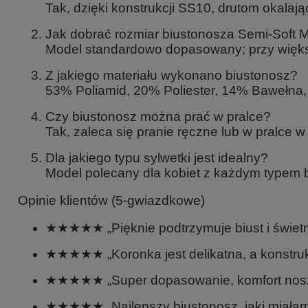
Tak, dzięki konstrukcji SS10, drutom okalają
Jak dobrać rozmiar biustonosza Semi-Soft 
Model standardowo dopasowany; przy więks
Z jakiego materiału wykonano biustonosz?
53% Poliamid, 20% Poliester, 14% Bawełna, 1
Czy biustonosz można prać w pralce?
Tak, zaleca się pranie ręczne lub w pralce 
Dla jakiego typu sylwetki jest idealny?
Model polecany dla kobiet z każdym typem 
Opinie klientów (5-gwiazdkowe)
★★★★★ „Pięknie podtrzymuje biust i świetn
★★★★★ „Koronka jest delikatna, a konstrukc
★★★★★ „Super dopasowanie, komfort noszeni
★★★★★ „Najlepszy biustonosz, jaki miałam –