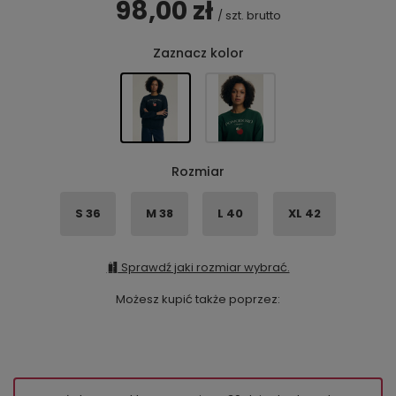
98,00 zł
/
szt.
brutto
Zaznacz kolor
Rozmiar
S 36
M 38
L 40
XL 42
Sprawdź jaki rozmiar wybrać.
Możesz kupić także poprzez: