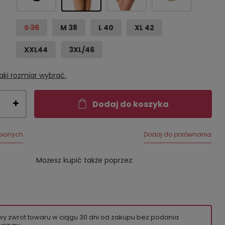
S 36
M 38
L 40
XL 42
XXL44
3XL/46
aki rozmiar wybrać.
Dodaj do koszyka
bionych
Dodaj do porównania
Możesz kupić także poprzez:
wy zwrot towaru w ciągu
30
dni od zakupu bez podania