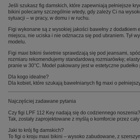
Jeśli szukasz fig damskich, które zapewniają pełniejsze kry
bikini polecamy szczególnie wtedy, gdy zależy Ci na wysok
sytuacji – w pracy, w domu i w ruchu.
Figi wykonane są z wysokiej jakości bawełny z dodatkiem ela
miejscu, nie uciska i nie odznacza się pod ubraniem. Tył
modelu.
Figi maxi bikini świetnie sprawdzają się pod jeansami, spó
rozmiaru rekomendujemy standardową rozmiarówkę; elastycz
pranie w 30°C. Model pakowany jest w estetyczne pudełko p
Dla kogo idealne?
Dla kobiet, które szukają bawełnianych fig maxi o pełniejs
Najczęściej zadawane pytania
Czy figi LPF 112 Key nadają się do codziennego noszenia
Tak, zostały zaprojektowane z myślą o komforcie przez cały
Jaki to krój fig damskich?
To figi o kroju maxi bikini – wysoko zabudowane, z szerszy