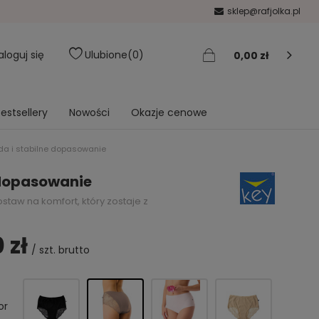
sklep@rafjolka.pl
aloguj się
Ulubione
0
0,00 zł
estsellery
Nowości
Okazje cenowe
oda i stabilne dopasowanie
 dopasowanie
staw na komfort, który zostaje z
 zł
/
szt.
brutto
or