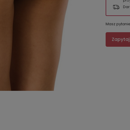
prz
Dar
Masz pytani
Zapytaj