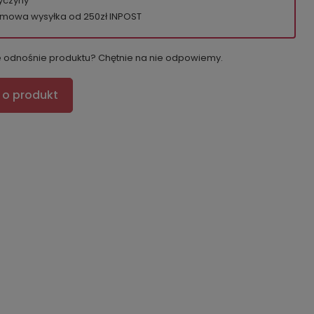
yczyny
mowa wysyłka od 250zł INPOST
e odnośnie produktu? Chętnie na nie odpowiemy.
 o produkt