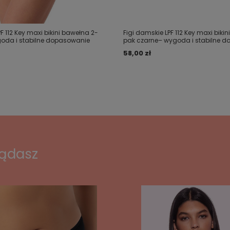
F 112 Key maxi bikini bawełna 2-
Figi damskie LPF 112 Key maxi biki
goda i stabilne dopasowanie
pak czarne– wygoda i stabilne 
58,00 zł
lądasz