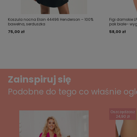
Koszula nocna Elain 44496 Henderson – 100%
Figi damskie LP
bawełna, serduszka
pak białe– wy
75,00 zł
58,00 zł
Zainspiruj się
Podobne do tego co właśnie og
Oszczędzasz
24,90 zł