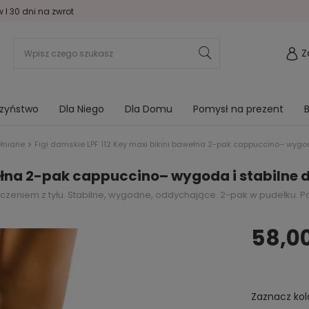
I 30 dni na zwrot
Z
rzyństwo
Dla Niego
Dla Domu
Pomysł na prezent
B
ełniane
Figi damskie LPF 112 Key maxi bikini bawełna 2-pak cappuccino– wyg
awełna 2-pak cappuccino– wygoda i stabilne
czeniem z tyłu. Stabilne, wygodne, oddychające. 2-pak w pudełku. Po
58,00
Zaznacz kol