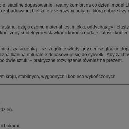
cie, stabilne dopasowanie i realny komfort na co dzień, model
L
o zabudowanej bieliźnie z szerszymi bokami, która dobrze trzy
stanu, dzięki czemu materiał jest miękki, oddychający i elastyc
 wykończony subtelnymi wstawkami koronki dodaje całości kobie
dnicą czy sukienką – szczególnie wtedy, gdy cenisz gładkie do
na tkanina naturalnie dopasowuje się do sylwetki. Aby zachow
o dwie sztuki – praktyczne rozwiązanie również na prezent.
zym kroju, stabilnych, wygodnych i kobieco wykończonych.
?
 dzień.
mi bokami.