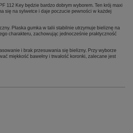
PF 112 Key
będzie bardzo dobrym wyborem. Ten krój maxi
ma się na sylwetce i daje poczucie pewności w każdej
zny. Płaska gumka w talii stabilnie utrzymuje bieliznę na
cego charakteru, zachowując jednocześnie praktyczność
pasowanie i brak przesuwania się bielizny. Przy wyborze
ać miękkość bawełny i trwałość koronki, zalecane jest