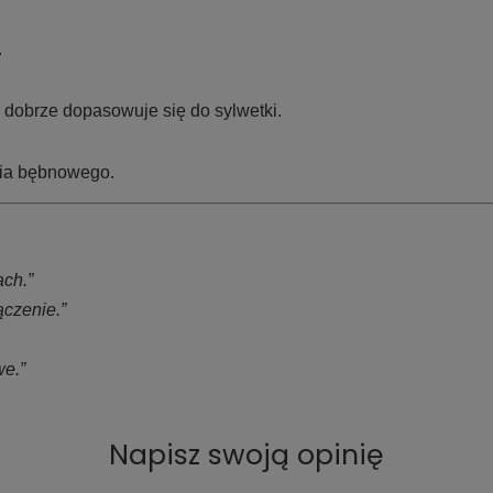
.
dobrze dopasowuje się do sylwetki.
nia bębnowego.
ach.”
ączenie.”
we.”
Napisz swoją opinię