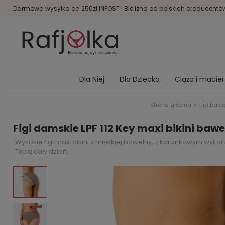
Darmowa wysyłka od 250zł INPOST I Bielizna od polskich producentów 
Dla Niej
Dla Dziecka
Ciąża i macie
Strona główna
Figi baw
Figi damskie LPF 112 Key maxi bikini b
Wysokie figi maxi bikini z miękkiej bawełny, z koronkowym wykoń
Tobą cały dzień.