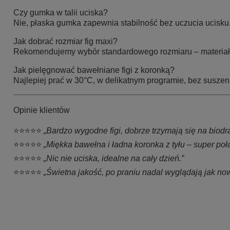
Czy gumka w talii uciska?
Nie, płaska gumka zapewnia stabilność bez uczucia ucisku
Jak dobrać rozmiar fig maxi?
Rekomendujemy wybór standardowego rozmiaru – materiał 
Jak pielęgnować bawełniane figi z koronką?
Najlepiej prać w 30°C, w delikatnym programie, bez susze
Opinie klientów
⭐⭐⭐⭐⭐
„Bardzo wygodne figi, dobrze trzymają się na biodr
⭐⭐⭐⭐⭐
„Miękka bawełna i ładna koronka z tyłu – super poł
⭐⭐⭐⭐⭐
„Nic nie uciska, idealne na cały dzień.”
⭐⭐⭐⭐⭐
„Świetna jakość, po praniu nadal wyglądają jak no