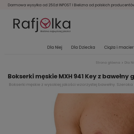
Darmowa wysyłka od 250zł INPOST I Bielizna od polskich producentów 
Dla Niej
Dla Dziecka
Ciąża i macie
Strona główna
Dla N
Bokserki męskie MXH 941 Key z bawełny 
Bokserki męskie z wysokiej jakości wzorzystej bawełny. Szero