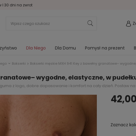
I 30 dni na zwrot
Z
rzyństwo
Dla Niego
Dla Domu
Pomysł na prezent
B
iego
Bokserki
Bokserki męskie MXH 941 Key z bawełny granatowe– wygodne,
granatowe– wygodne, elastyczne, w pudełk
ka guma z logo, dobre dopasowanie i komfort na cały dzień. Postaw 
42,00
Zaznacz kol