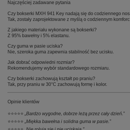
Najczęściej zadawane pytania
Czy bokserki MXH 941 Key nadają się do codziennego no
Tak, zostały zaprojektowane z myślą o codziennym komforc
Z jakiego materiału wykonane są bokserki?
Z 95% bawełny i 5% elastanu.
Czy guma w pasie uciska?
Nie, szeroka guma zapewnia stabilność bez ucisku.
Jak dobrać odpowiedni rozmiar?
Rekomendujemy wybór standardowego rozmiaru.
Czy bokserki zachowują kształt po praniu?
Tak, przy praniu w 30°C zachowują formę i kolor.
Opinie klientów
⭐⭐⭐⭐⭐
„Bardzo wygodne, dobrze leżą przez cały dzień.”
⭐⭐⭐⭐⭐
„Miękka bawełna i solidna guma w pasie.”
⭐⭐⭐⭐⭐
„Nie rolują się i nie uciskają.”