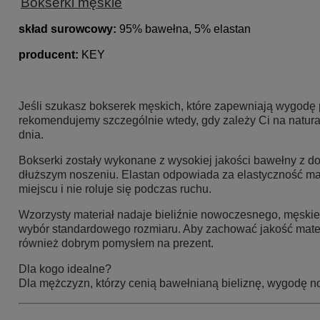
Bokserki męskie
skład surowcow
y:
95% bawełna, 5% elastan
producent:
KEY
Jeśli szukasz bokserek męskich, które zapewniają wygodę p
rekomendujemy szczególnie wtedy, gdy zależy Ci na natural
dnia.
Bokserki zostały wykonane z wysokiej jakości bawełny z do
dłuższym noszeniu. Elastan odpowiada za elastyczność mate
miejscu i nie roluje się podczas ruchu.
Wzorzysty materiał nadaje bieliźnie nowoczesnego, męskie
wybór standardowego rozmiaru. Aby zachować jakość materi
również dobrym pomysłem na prezent.
Dla kogo idealne?
Dla mężczyzn, którzy cenią bawełnianą bieliznę, wygodę n