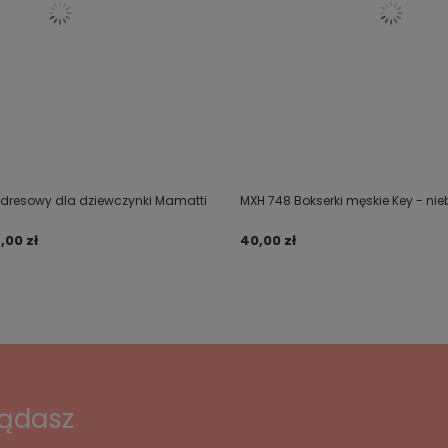
 dresowy dla dziewczynki Mamatti
MXH 748 Bokserki męskie Key - nieb
6,00 zł
40,00 zł
lądasz