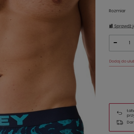
Rozmiar
Sprawdź j
Dodaj do ulu
Łat
prz
Dar