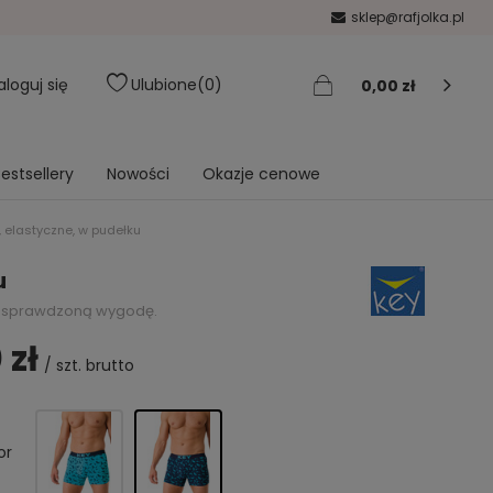
sklep@rafjolka.pl
aloguj się
Ulubione
0
0,00 zł
estsellery
Nowości
Okazje cenowe
 elastyczne, w pudełku
u
na sprawdzoną wygodę.
 zł
/
szt.
brutto
or