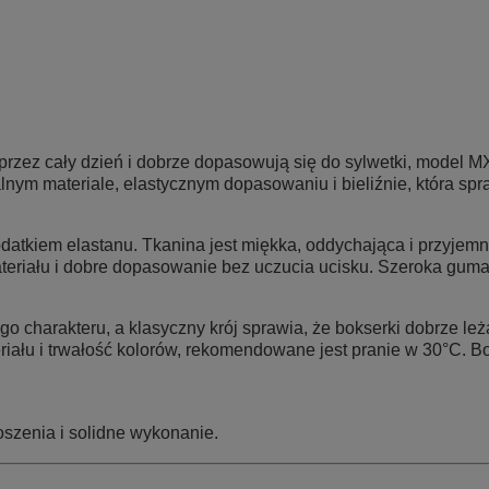
rzez cały dzień i dobrze dopasowują się do sylwetki, model
MX
nym materiale, elastycznym dopasowaniu i bieliźnie, która spr
datkiem elastanu. Tkanina jest miękka, oddychająca i przyjem
riału i dobre dopasowanie bez uczucia ucisku. Szeroka guma w
go charakteru, a klasyczny krój sprawia, że bokserki dobrze 
ału i trwałość kolorów, rekomendowane jest pranie w 30°C. Bo
oszenia i solidne wykonanie.