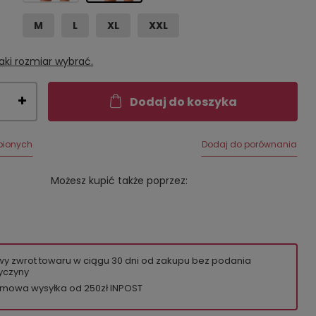
M
L
XL
XXL
aki rozmiar wybrać.
Dodaj do koszyka
bionych
Dodaj do porównania
Możesz kupić także poprzez:
wy zwrot towaru w ciągu
30
dni od zakupu bez podania
yczyny
mowa wysyłka od 250zł INPOST