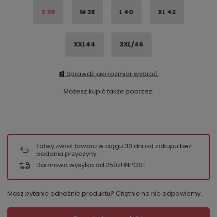
S 36
M 38
L 40
XL 42
XXL44
3XL/46
Sprawdź jaki rozmiar wybrać.
Możesz kupić także poprzez:
Łatwy zwrot towaru w ciągu
30
dni od zakupu bez
podania przyczyny
Darmowa wysyłka od 250zł INPOST
Masz pytanie odnośnie produktu? Chętnie na nie odpowiemy.