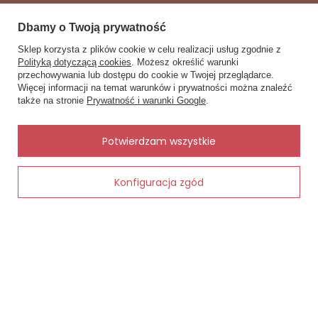
⭐⭐⭐⭐⭐
„Dobrze trzymają się w talii, nic nie uciska.”
Dbamy o Twoją prywatność
⭐⭐⭐⭐⭐
„Świetna jakość, kupię ponownie.”
Sklep korzysta z plików cookie w celu realizacji usług zgodnie z
Zobacz również
Polityką dotyczącą cookies
. Możesz określić warunki
przechowywania lub dostępu do cookie w Twojej przeglądarce.
×
✨ Asystent zakupowy
Inne rzeczy od tego samego producenta
Więcej informacji na temat warunków i prywatności można znaleźć
Napisz czego szukasz — pokażę
także na stronie
Prywatność i warunki Google
.
gotowe propozycje.
✨
AI
Potwierdzam wszystkie
 –
Konfiguracja zgód
Dodaj do koszyka